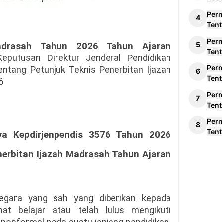
Per
Tent
Per
Madrasah Tahun 2026 Tahun Ajaran
Tent
eputusan Direktur Jenderal Pendidikan
Per
tang Petunjuk Teknis Penerbitan Ijazah
Tent
6
Per
Tent
Per
Tent
nya
Kepdirjenpendis 3576 Tahun 2026
nerbitan Ijazah Madrasah Tahun Ajaran
egara yang sah yang diberikan kepada
at belajar atau telah lulus mengikuti