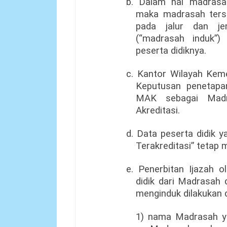
b. Dalam hal madrasah
maka madrasah ters
pada jalur dan je
(“madrasah induk”)
peserta didiknya.
c. Kantor Wilayah Kem
Keputusan penetap
MAK sebagai Madr
Akreditasi.
d. Data peserta didik 
Terakreditasi” tetap 
e. Penerbitan Ijazah o
didik dari Madrasah 
menginduk dilakukan 
1) nama Madrasah ya