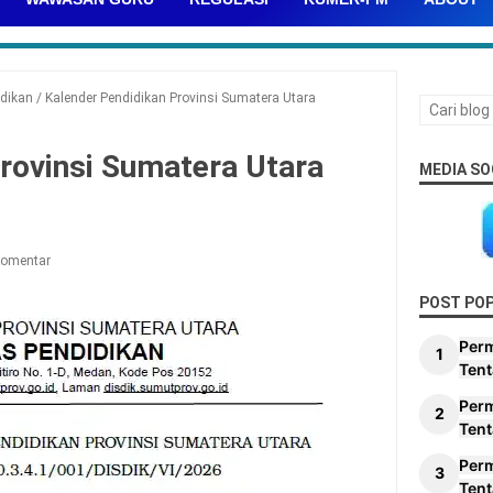
idikan
/
Kalender Pendidikan Provinsi Sumatera Utara
rovinsi Sumatera Utara
MEDIA SO
Komentar
POST PO
Per
Tent
Per
Tent
Per
Tent