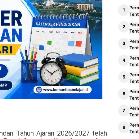
Per
Tent
Per
Tent
Per
Tent
Per
Tent
Per
Tent
Per
Tent
Per
Tent
Per
Tent
ndari Tahun Ajaran 2026/2027 telah