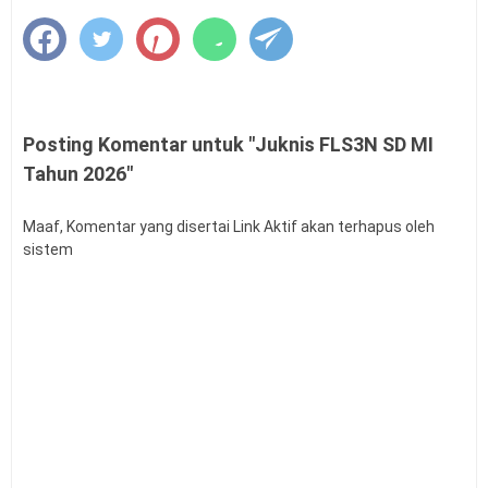
Juknis OPSI SMP MTs Tahun 2026
Juknis FLS3N SMA SMK MA Tahun 2026
Juknis FLS3N SMP MTs Tahun 2026
Juknis FLS3N SD MI Tahun 2026
Juknis Panduan OSN SMA SMK Tahun 2026
Posting Komentar untuk "Juknis FLS3N SD MI
Juknis Panduan OSN SMP Tahun 2026
Tahun 2026"
Juknis Panduan OSN SD Tahun 2026
JUKNIS GSI SMP TAHUN 2025
Maaf, Komentar yang disertai Link Aktif akan terhapus oleh
JUKNIS FIKSI SMA SMK TAHUN 2025
sistem
JUKNIS FIKSI SMA SMK TAHUN 2026