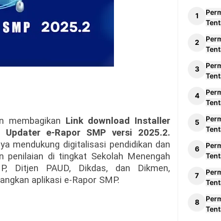
Per
Tent
Per
Tent
Per
Tent
Per
Tent
Per
kan membagikan
Link download Installer
Tent
 Updater e-Rapor SMP versi 2025.2.
a mendukung digitalisasi pendidikan dan
Per
 penilaian di tingkat Sekolah Menengah
Tent
P, Ditjen PAUD, Dikdas, dan Dikmen,
Per
ngkan aplikasi e-Rapor SMP.
Tent
Per
Tent