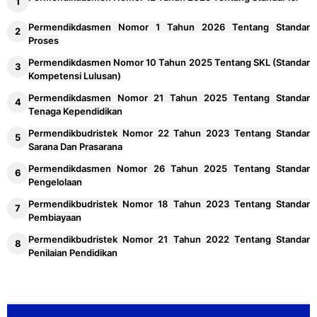
Mendalam Kelas 2 SD
Permendikdasmen Nomor 1 Tahun 2026 Tentang Standar
Download Modul Ajar PM Pembelajaran
25
Proses
Mendalam Kelas 3 SD
Permendikdasmen Nomor 10 Tahun 2025 Tentang SKL (Standar
Kompetensi Lulusan)
Download Modul Ajar PM Pembelajaran
26
Permendikdasmen Nomor 21 Tahun 2025 Tentang Standar
Mendalam Kelas 4 SD
Tenaga Kependidikan
Download Modul Ajar PM Pembelajaran
27
Permendikbudristek Nomor 22 Tahun 2023 Tentang Standar
Mendalam Kelas 5 SD
Sarana Dan Prasarana
Permendikdasmen Nomor 26 Tahun 2025 Tentang Standar
Permendikdasmen Nomor 13 Tahun 2025
28
Pengelolaan
Tentang Perubahan Kurikulum
Permendikbudristek Nomor 18 Tahun 2023 Tentang Standar
Pembiayaan
Contoh KSP KOSP SMP Tahun 2026
29
Permendikbudristek Nomor 21 Tahun 2022 Tentang Standar
Penilaian Pendidikan
Contoh KSP KOSP SD Tahun 2026
30
Contoh RPH dan Modul Ajar TK PAUD
31
Kurikulum Merdeka