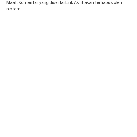
Buku Panduan Kokurikuler RA MI MTS MA
Maaf, Komentar yang disertai Link Aktif akan terhapus oleh
10
MAK Edisi 2026
sistem
Buku PPA Untuk RA MI MTS MA MAK Edisi
11
2026
CP ATP Modul Ajar dan Regulasi
12
Pembelajaran Mendalam
Buku Panduan Kokurikuler TK SD SMP SMA
13
SMK Edisi 2025/2026
Buku PPA Untuk TK SD SMP SMA SMK Edisi
14
2025/2026
Kepmendikdasmen Nomor 222/O/2025
15
Tentang Linearitas
Struktur Kurikulum RA MI MTS MA MAK
16
Tahun 2026