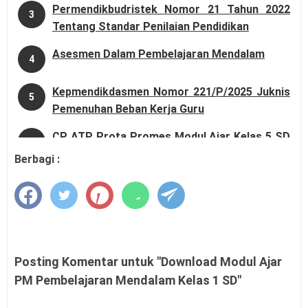
Permendikbudristek Nomor 21 Tahun 2022
3
Tentang Standar Penilaian Pendidikan
Asesmen Dalam Pembelajaran Mendalam
4
Kepmendikdasmen Nomor 221/P/2025 Juknis
5
Pemenuhan Beban Kerja Guru
CP ATP Prota Promes Modul Ajar Kelas 5 SD
6
MI Kurikulum Merdeka
Berbagi :
Download Modul Ajar Pembelajaran
7
Mendalam Kelas 6 SD
Modul Ajar Kelas 1 2 3 4 5 dan 6 SD
8
Posting Komentar untuk "Download Modul Ajar
PPT dan Naskah Akademik Deep Learning
9
PM Pembelajaran Mendalam Kelas 1 SD"
atau PM