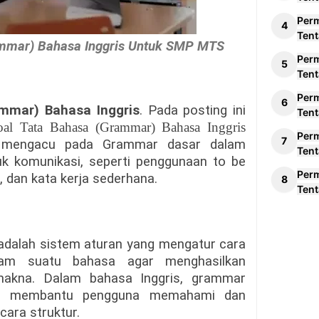
Per
Tent
ammar) Bahasa Inggris Untuk SMP MTS
Per
Tent
Per
mmar) Bahasa Inggris
. Pada posting ini
Tent
oal Tata Bahasa (Grammar) Bahasa Inggris
Per
 mengacu pada Grammar dasar dalam
Tent
uk komunikasi, seperti penggunaan to be
Per
), dan kata kerja sederhana.
Tent
dalah sistem aturan yang mengatur cara
lam suatu bahasa agar menghasilkan
makna. Dalam bahasa Inggris, grammar
ng membantu pengguna memahami dan
ara struktur.