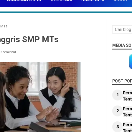
P MTs
Inggris SMP MTs
MEDIA SO
 Komentar
POST PO
Per
Tent
Per
Tent
Per
Tent