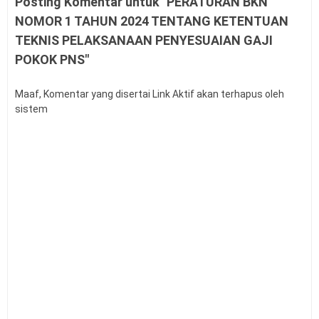
Posting Komentar untuk "PERATURAN BKN
Contoh Soal Penilaian Situasi Kerja Sederhana PPPK
NOMOR 1 TAHUN 2024 TENTANG KETENTUAN
Guru
TEKNIS PELAKSANAAN PENYESUAIAN GAJI
Permendagri Nomor 86 Tahun 2022
POKOK PNS"
Contoh Soal Uji Kompetensi Pengawas Sekolah
Pengertian Hasil Belajar Siswa
Buku Panduan Mudik Lebaran
Maaf, Komentar yang disertai Link Aktif akan terhapus oleh
sistem
Teknik Analisis Data dalam Penelitian Kuantitatif
Link Twibbon Ucapan Selamat Idul Fitri Tahun 2026