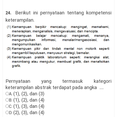
Berikut
ini pernyataan tentang kompetensi
24.
keterampilan.
Pernyataan yang termasuk kategori
keterampilan abstrak terdapat pada angka ....
(1
)
, (2
)
, dan (3
)
A.
(1
)
, (
2),
dan (4
)
B.
(
1)
, (3
),
dan (4
)
C.
(2
)
, (
3),
dan (4
)
D.