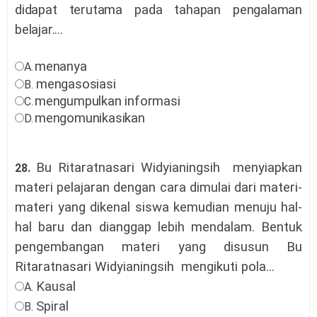
didapat
terutam
a pada tahapan pengalaman
belajar....
menanya
A.
m
engasosiasi
B.
m
engum
p
ulkan informasi
C.
m
engomunikasikan
D.
Bu Ritaratnasari Widyianingsih menyiapkan
28.
materi pelajaran dengan cara dimulai dari materi-
materi yang dikenal siswa kemudian menuju hal-
hal baru dan dianggap lebih mendalam. Bentuk
pengembangan materi yang disusun Bu
Ritaratnasari Widyianingsih mengikuti pola..
.
Kausal
A.
Spiral
B.