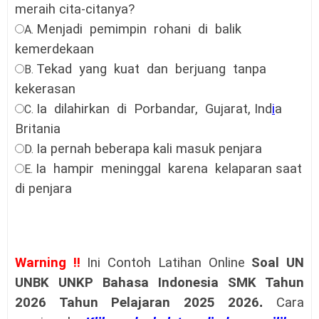
meraih cita-citanya?
Menjadi
pemimpin
rohani
di
balik
A.
kemerdekaan
Tekad
yang
kuat
dan
berjuang
tanpa
B.
kekerasan
Ia
dilahirkan
di
Porbandar,
Gujarat, Ind
i
a
C.
Britania
Ia pernah beberapa kali masuk penjara
D.
Ia
hampir
meninggal
karena
kelaparan saat
E.
di penjara
Warning !!
Ini Contoh Latihan Online
Soal
UN
UNBK UNKP Bahasa Indonesia SMK Tahun
2026 Tahun Pelajaran 2025 2026
.
Cara