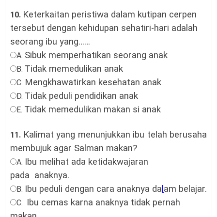
Keterkaitan peristiwa dalam kutipan cerpen
10.
tersebut dengan kehidupan sehatiri-hari adalah
seorang ibu yang……
Sibuk memperhatikan seorang anak
A.
Tidak memedulikan anak
B.
Mengkhawatirkan kesehatan anak
C.
Tidak peduli pendidikan anak
D.
Tidak memedulikan makan si anak
E.
Kalimat yang menunjukkan ibu telah berusaha
11.
membujuk agar Salman makan?
Ibu melihat ada ketidakwajaran
A.
pada anaknya.
Ibu peduli dengan cara anaknya da
l
am belajar.
B.
Ibu cemas karna anaknya tidak pernah
C.
makan.