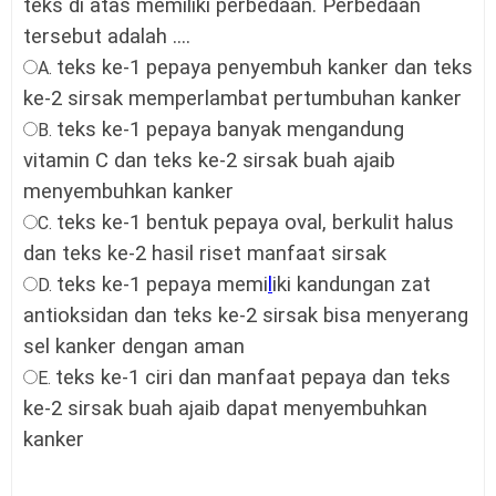
teks di atas memiliki perbedaan. Perbedaan
tersebut adalah ....
teks ke-1 pepaya penyembuh kanker dan teks
A.
ke-2 sirsak memperlambat pertumbuhan kanker
teks ke-1 pepaya banyak mengandung
B.
vitamin C dan teks ke-2 sirsak buah ajaib
menyembuhkan kanker
teks ke-1 bentuk pepaya
oval, berkulit halus
C.
dan teks ke-2 h
asil riset
manfaat sirsak
teks ke-1 pepaya
memi
l
iki kandungan zat
D.
antioksidan
dan teks ke-2 sirsak
bisa menyerang
sel kanker dengan aman
teks ke-1 ciri dan manfaat pepaya dan teks
E.
ke-2 sirsak buah ajaib dapat menyembuhkan
kanker