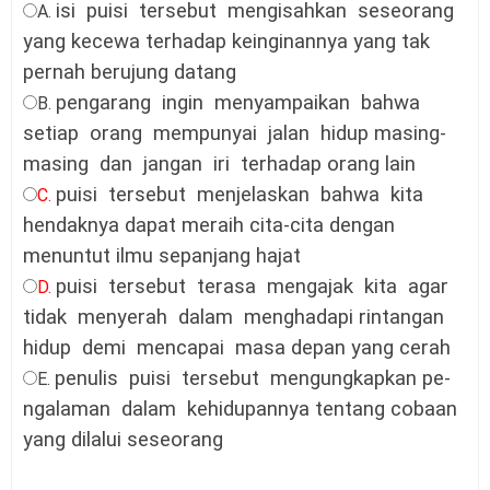
isi
puisi
tersebut
mengisahkan
seseorang
A.
yang kecewa terhadap keinginannya yang tak
pernah berujung datang
pengarang
ingin
menyampaikan
bahwa
B.
setiap
orang
mempunyai
jalan
hidup masing-
masing
dan
jangan
iri
terhadap orang lain
puisi
tersebut
menjelaskan
bahwa
kita
C.
hendaknya dapat meraih cita-cita dengan
menuntut ilmu sepanjang hajat
puisi
tersebut
terasa
mengajak
kita
agar
D.
tidak
menyerah
dalam
menghadapi rintangan
hidup
demi
mencapai
masa depan yang cerah
penulis
puisi
tersebut
mengungkapkan pe-
E.
ngalaman
dalam
kehidupannya tentang cobaan
yang dilalui seseorang