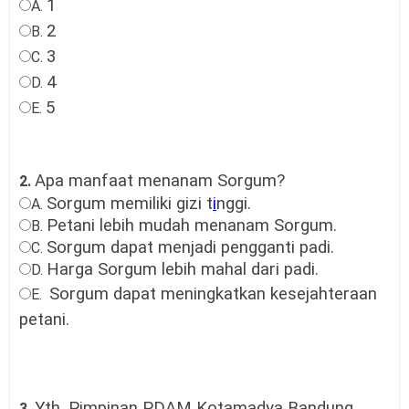
1
A.
2
B.
3
C.
4
D.
5
E.
Apa manfaat menanam Sorgum?
2.
Sorgum memiliki gizi t
i
nggi.
A.
Petani lebih mudah menanam Sorgum.
B.
Sorgum dapat menjadi pengganti padi.
C.
Harga Sorgum lebih mahal dari padi.
D.
Sorgum dapat meningkatkan kesejahteraan
E.
petani.
Yth. Pimpinan PDAM Kotamadya Bandung
3.