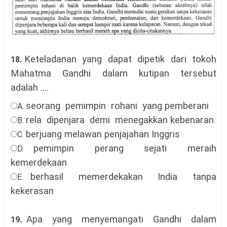
Keteladanan
yang
dapat
dipetik
dari
tokoh
18.
Mahatma
Gandhi
dalam
kutipan
tersebut
adalah ....
seorang
pemimpin
rohani
yang pemberani
A.
rela
dipenjara
demi
menegakkan kebenaran
B.
berjuang melawan penjajahan Inggris
C.
pemimpin
perang
sejati
meraih
D.
kemerdekaan
berhasil
memerdekakan
India
tanpa
E.
kekerasan
Apa
yang
menyemangati
Gandhi
dalam
19.