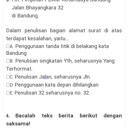
Jalan Bhayangkara 32
di Bandung.
Dalam penulisan bagian alamat surat di atas
terdapat kesalahan, yaitu…
Penggunaan tanda titik di belakang kata
A.
Bandung
Penulisan singkatan Yth, seharusnya Yang
B.
Terhormat.
Penulisan Ja
l
a
n, seharusnya Jln.
C.
Penggunaan kata depan dihilangkan
D.
Penulisan 32 seharusnya no. 32.
E.
Bacalah teks
berita
berikut dengan
4.
saksama!