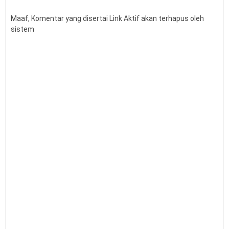
Pengertian Belajar dan Pengertian
10
Pembelajaran
Maaf, Komentar yang disertai Link Aktif akan terhapus oleh
sistem
Pengertian dan Langkah-Langkah
11
Pembelajaran Berbasis Masalah
Pengertian Persepsi dan Syarat Terjadinya
12
Persepsi
Pengertian dan Jenis Kecerdasan Emosional
13
Pengertian Prestasi Belajar Siswa
14
Model Pembelajaran Berbasis Proyek
15
Pengertian dan Teknik Supervisi Akademik
16
Pendekatan Berpikir Berbasis Aset
17