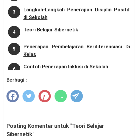
Langkah-Langkah Penerapan Disiplin Positif
3
di Sekolah
Teori Belajar Sibernetik
4
Penerapan Pembelajaran Berdiferensiasi Di
5
Kelas
Contoh Penerapan Inklusi di Sekolah
6
Berbagi :
Keanggotaan dan Masa Jabatan Komite
7
Sekolah
Prinsip dan Pengalaman Belajar dalam
8
Pembelajaran Mendalam
Pengertian Motivasi Belajar Siswa
Posting Komentar untuk "Teori Belajar
9
Sibernetik"