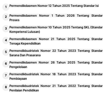
Pengertian Keterampilan Bertanya
25
Permendikdasmen Nomor 12 Tahun 2025 Tentang Standar Isi
Deep Learning dan Contoh Penerapannya
Permendikdasmen Nomor 1 Tahun 2026 Tentang Standar
26
Proses
Dalam Pembelajaran
Permendikdasmen Nomor 10 Tahun 2025 Tentang SKL (Standar
Contoh Penerapan Disiplin Positif di Sekolah
27
Kompetensi Lulusan)
Permendikdasmen Nomor 21 Tahun 2025 Tentang Standar
Teknik Penyusunan Visi dan Misi Sekolah
Tenaga Kependidikan
28
Permendikbudristek Nomor 22 Tahun 2023 Tentang Standar
Sarana Dan Prasarana
Pengertian dan Komponen Layanan BK
29
Permendikdasmen Nomor 26 Tahun 2025 Tentang Standar
Pengelolaan
Pola Pikir Tumbuh Dalam Pembelajaran
30
Permendikbudristek Nomor 18 Tahun 2023 Tentang Standar
Mendalam
Pembiayaan
Langkah-langkah Penerapan Manajemen
31
Permendikbudristek Nomor 21 Tahun 2022 Tentang Standar
Berbasis Sekolah (MBS)
Penilaian Pendidikan
Apa Yang Dimaksud Komunitas Belajar
32