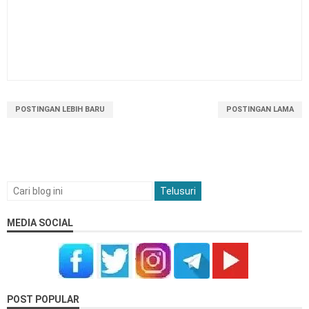
Model Pembelajaran Discovery atau
18
Penemuan
Model Pembelajaran Berbasis Masalah
19
Asesmen Dalam Pembelajaran Mendalam
20
POSTINGAN LEBIH BARU
POSTINGAN LAMA
Pengertian dan Jenis Keterampilan Sosial
21
Emosional
Penelitian Pengembangan (Research and
22
Development R&D)
MEDIA SOCIAL
Penerapan Inkuiri Kolaboratif Dalam
23
Pembelajaran Mendalam
Unsur-Unsur Sikap dan Fungsi Sikap
24
POST POPULAR