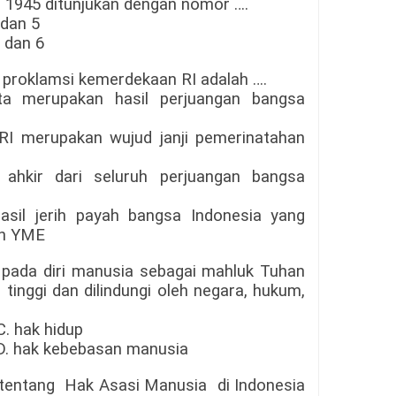
s 1945
ditunjukan dengan nomor
….
2, 3 dan 5
dan 6
proklamsi kemerdekaan RI adalah
….
a merupakan hasil perjuangan bangsa
I merupakan wujud janji pemerinatahan
 ahkir dari seluruh perjuangan bangsa
asil jerih payah bangsa Indonesia yang
an YM
E
 pada diri manusia sebagai mahluk Tuhan
 tinggi dan dilindungi oleh negara, hukum,
ak hidup
ak kebebasan manusia
tentang
Hak Asasi Manusia
di Indonesia