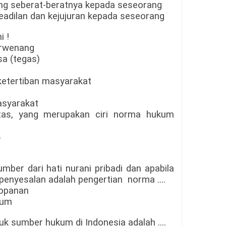
ng seberat-beratnya kepada seseorang
adilan dan kejujuran kepada seseorang
i !
erwenang
a (tegas)
ketertiban masyarakat
asyarakat
tas, yang merupakan ciri norma hukum
mber dari hati nurani pribadi dan apabila
n penyesalan adalah pengertian norma
....
kesopanan
kum
uk sumber hukum di Indonesia adalah ....