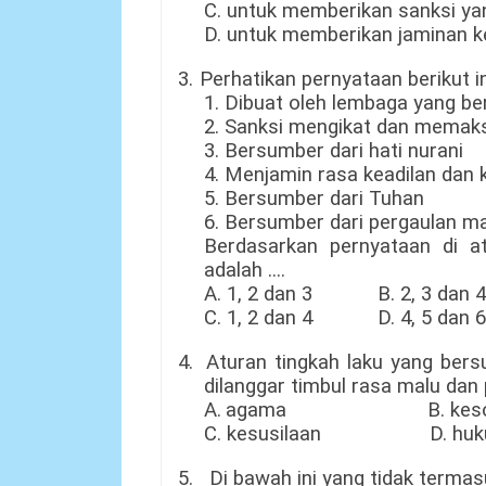
C.
untuk memberikan sanksi ya
D.
untuk memberikan jaminan ke
3.
Perhatikan pernyataan berikut in
1. Dibuat oleh lembaga yang b
2. Sanksi mengikat dan memaks
3. Bersumber dari hati nurani
4. Menjamin rasa keadilan dan 
5. Bersumber dari Tuhan
6. Bersumber dari pergaulan m
Berdasarkan pernyataan di a
adalah ...
.
A. 1, 2 dan 3 B. 2, 3 dan 4
C. 1
, 2 dan 4
D. 4, 5 dan 6
4.
Aturan tingkah laku yang bersu
dilanggar timbul rasa malu da
A.
agama
B
. 
C.
kesusilaan
D. hu
5. Di
bawah ini yang tidak termas