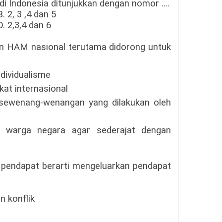
di Indonesia ditu
n
juk
k
an dengan nomor ....
B. 2, 3
,4
dan
5
D.
2,
3,4 dan
6
n HAM nasional terutama didorong untuk
dividualisme
at internasional
kesewenang-wenangan yang dilakukan oleh
warga negara agar sederajat dengan
endapat berarti mengeluarkan pendapat
n konflik