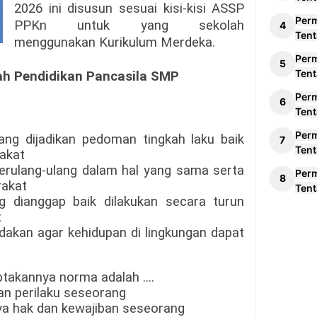
2026 ini disusun sesuai kisi-kisi ASSP
Per
PPKn untuk yang sekolah
Tent
menggunakan Kurikulum Merdeka.
Per
Tent
lah Pendidikan Pancasila SMP
Per
Tent
Per
ang dijadikan pedoman tingkah laku baik
Tent
akat
erulang-ulang dalam hal yang sama serta
Per
rakat
Tent
 dianggap baik dilakukan secara turun
t
dakan agar kehidupan di lingkungan dapat
iptakannya
norma adalah ....
an perilaku seseorang
ya
hak dan kewajiban seseorang