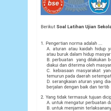
Berikut
Soal Latihan Ujian Seko
1.
Pengertian norma adalah ....
A.
aturan atau kaidah hidup y
atau buruk dalam hidup masyar
B.
perbuatan yang dilakukan b
diakui dan diterima oleh masya
C.
kebiasaan masyarakat yang
temurun pada daerah setempa
D.
serangkaian aturan yang dia
berjalan dengan baik dan tertib
2.
Yang tidak termasuk t
ujuan dic
A.
untuk mengatur perbuatan d
B.
untuk menjamin
terlaksanan