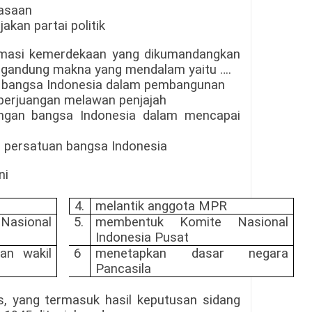
asaan
jakan partai politik
amasi kemerdekaan yang dikumandangkan
gandung makna yang mendalam yaitu ….
gan bangsa Indonesia dalam pembangunan
a perjuangan melawan penjajah
angan bangsa Indonesia dalam mencapai
ya persatuan bangsa Indonesia
ni
4.
melantik anggota MPR
asional
5.
membentuk Komite Nasional
Indonesia Pusat
an wakil
6
menetapkan dasar negara
Pancasila
as, yang termasuk
hasil
keputusan sidang