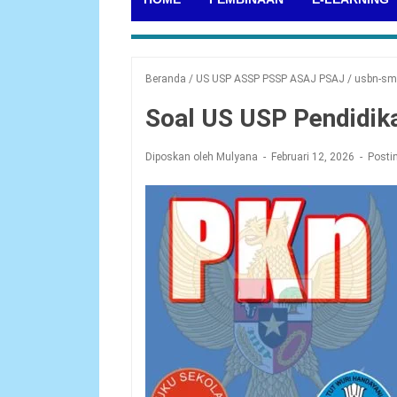
Beranda
/
US USP ASSP PSSP ASAJ PSAJ
/
usbn-sm
Soal US USP Pendidik
Diposkan oleh Mulyana
Februari 12, 2026
Posti