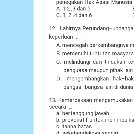
penegakan Hak A
s
asi Manusia 
A. 1,2
,3
dan 5
C.
1, 2
,4
dan
6
12.
Lahirnya Perundang–undanga
keperluan ….
A.
mencegah berkembangnya in
B.
memenuhi tuntutan masyarak
C.
melindungi dari tindakan 
penguasa maupun pihak lain
D.
mengembangkan hak–hak 
bangsa–bangsa lain di dunia
13.
Kemerdekaan mengemukakan p
secara
....
a.
bertanggung jawab
b.
provokatif untuk menimbulka
c.
tanpa batas
d.
sekehendaknya sendiri