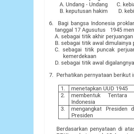
A.
U
ndang -
U
ndang C. kebi
B
. keputusan hakim
D.
kebi
6
.
Bagi bangsa Indonesia prokl
tanggal 17 Agusutus 1945 men
A. sebagai titik akhir perjuan
B. sebagai titik awal dimulainy
C. sebagai
titik puncak perju
kemerdekaan
D. sebagai titik awal digalangn
7.
Perhatikan pernyataan berikut i
1.
menetapkan UUD 1945
2.
membentuk Tentara N
Indonesia
3.
mengangkat Presiden d
Presiden
Berdasarkan penyataan di at