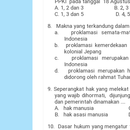
PPKI pada tanggal
18 Agustu
A. 1, 2 dan 3
B. 
C
.
1
, 3 dan
5
D. 4, 5 
8.
Makna yang terkandung dalam 
a.
proklamasi semata-mat
Indonesia
b.
proklamasi kemerdekaan R
kolonial Jepang
c.
p
roklamasi merupakan
Indonesia
d.
p
roklamasi merupakan h
didorong oleh rahmat Tuh
9. Seperangkat hak yang melekat
yang wajib dihormati, dijunjung
dan pemerintah dinamakan ….
A. hak manusia C. h
B.
hak asasi manusia D. h
10.
Dasar hukum yang mengatur 