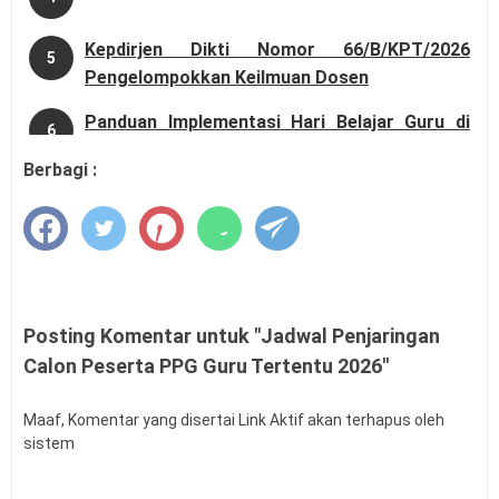
Kepdirjen Dikti Nomor 66/B/KPT/2026
5
Pengelompokkan Keilmuan Dosen
Panduan Implementasi Hari Belajar Guru di
6
Satuan Pendidikan
Berbagi :
Juknis UKPPPG Bagi Guru Tertentu Tahun
7
2026
Daftar Juara FLS3N SD SMP Tingkat Provinsi
8
Tahun 2026
Posting Komentar untuk "Jadwal Penjaringan
Penyaluran BOP RA dan BOS Madrasah Tahap
9
Calon Peserta PPG Guru Tertentu 2026"
2 TA 2026 Dimulai
SE Mendagri Nomor 100.3.2.3/4716/SJ
Maaf, Komentar yang disertai Link Aktif akan terhapus oleh
10
Penambahan Kode Rekening APB Desa
sistem
Panduan Pengajuan Data Prasarana pada
11