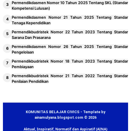
Permendikdasmen Nomor 10 Tahun 2025 Tentang SKL (Standar
2026/2027
Kompetensi Lulusan)
Kalender Pendidikan Kabupaten Maros
Permendikdasmen Nomor 21 Tahun 2025 Tentang Standar
26
Tenaga Kependidikan
2026/2027
Permendikbudristek Nomor 22 Tahun 2023 Tentang Standar
Kalender Pendidikan Kabupaten Mojokerto
27
Sarana Dan Prasarana
2026/2027
Permendikdasmen Nomor 26 Tahun 2025 Tentang Standar
Pengelolaan
Kalender Pendidikan Kabupaten Lima Puluh
28
Permendikbudristek Nomor 18 Tahun 2023 Tentang Standar
Kota 2026/2027
Pembiayaan
Download Panduan Aplikasi Dapodik Versi
29
Permendikbudristek Nomor 21 Tahun 2022 Tentang Standar
2027
Penilaian Pendidikan
Cara Download Sertifikat Akreditasi Sekolah
30
- Madrasah
Permenpan RB Nomor 13 Tahun 2026
KOMUNITAS BELAJAR CIVICS - Template by
31
ainamulyana.blogspot.com © 2026
Cara Cek SEO Blog (Website) dengan Tools
Aktual, Inspiratif, Normatif dan Aspiratif (AINA)
32