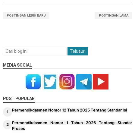
18
Madrasah
POSTINGAN LEBIH BARU
POSTINGAN LAMA
Permendagri Nomor 15 Tahun 2026 tentang
19
Penyerahan PSU Perumahan
Level Kognitif Pada Penyusunan Soal
20
Juknis Pengawas Penyelia TKA dan AN Tahun
21
2026
MEDIA SOCIAL
Kalender Pendidikan Kabupaten Kendal
22
2026/2027
Kalender Pendidikan Kabupaten Minahasa
23
POST POPULAR
Utara 2026/2027
Permendikdasmen Nomor 12 Tahun 2025 Tentang Standar Isi
Kalender Pendidikan Kabupaten Kebumen
24
2026/2027
Permendikdasmen Nomor 1 Tahun 2026 Tentang Standar
Proses
Kalender Pendidikan Kabupaten Barru
25