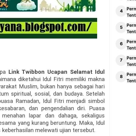
Per
Tent
Per
Tent
Per
Tent
Per
Tent
rapa
Link Twibbon Ucapan Selamat Idul
Per
mana diketahui Idul Fitri memiliki makna
Tent
rakat Muslim, bukan hanya sebagai hari
um spiritual, sosial, dan budaya. Setelah
uasa Ramadan, Idul Fitri menjadi simbol
sabaran, dan pengendalian diri. Puasa
 menahan lapar dan dahaga, sekaligus
sama yang kurang beruntung. Maka, Idul
s keberhasilan melewati ujian tersebut.