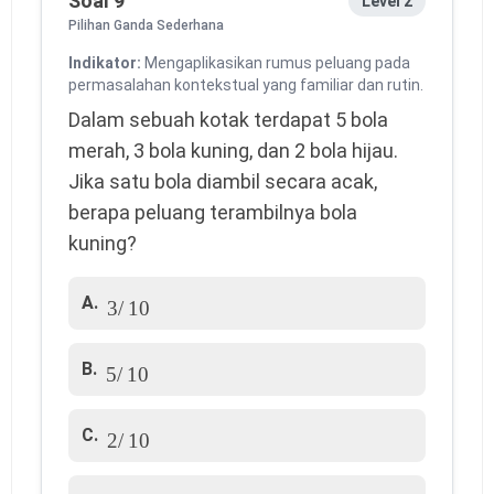
Soal 9
Level 2
Pilihan Ganda Sederhana
Indikator:
Mengaplikasikan rumus peluang pada
permasalahan kontekstual yang familiar dan rutin.
Dalam sebuah kotak terdapat 5 bola
merah, 3 bola kuning, dan 2 bola hijau.
Jika satu bola diambil secara acak,
berapa peluang terambilnya bola
kuning?
3
/
10
A.
5
/
10
B.
2
/
10
C.
3
/
7