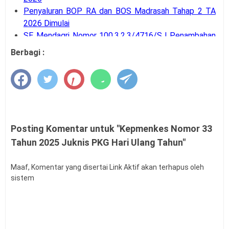
Penyaluran BOP RA dan BOS Madrasah Tahap 2 TA
2026 Dimulai
SE Mendagri Nomor 100.3.2.3/4716/SJ Penambahan
Kode Rekening APB Desa
Berbagi :
Panduan Pengajuan Data Prasarana pada Dapodik
Versi 2027
Latihan Soal Tes Substantif PPG Calon Guru Tahun
2026
PMA Nomor 12 Tahun 2026 tentang Tata Naskah
Dinas
Posting Komentar untuk "Kepmenkes Nomor 33
Kalender Pendidikan Kota Palangka Raya 2026/2027
Tahun 2025 Juknis PKG Hari Ulang Tahun"
Kalender Pendidikan Kabupaten Merauke 2026/2027
Tahapan dan Siklus SPMI di Satuan Pendidikan
Maaf, Komentar yang disertai Link Aktif akan terhapus oleh
Buku Saku Pendampingan Implementasi KBC untuk
sistem
Pengawas Madrasah
KMA Nomor 737 Tahun 2026 Linearitas Guru
Madrasah
Permendagri Nomor 15 Tahun 2026 tentang