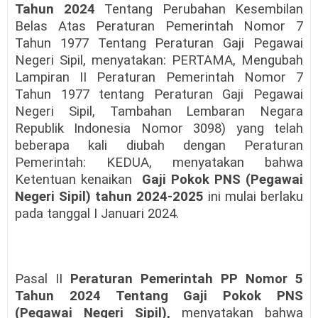
Tahun 2024
Tentang Perubahan Kesembilan
Belas Atas Peraturan Pemerintah Nomor 7
Tahun 1977 Tentang Peraturan Gaji Pegawai
Negeri Sipil, menyatakan: PERTAMA, Mengubah
Lampiran II Peraturan Pemerintah Nomor 7
Tahun 1977 tentang Peraturan Gaji Pegawai
Negeri Sipil, Tambahan Lembaran Negara
Republik Indonesia Nomor 3098) yang telah
beberapa kali diubah dengan Peraturan
Pemerintah: KEDUA, menyatakan bahwa
Ketentuan kenaikan
Gaji Pokok PNS (Pegawai
Negeri Sipil) tahun 2024-2025
ini mulai berlaku
pada tanggal I Januari 2024.
Pasal II
Peraturan Pemerintah
PP Nomor 5
Tahun 2024 Tentang Gaji Pokok PNS
(Pegawai Negeri Sipil),
menyatakan bahwa