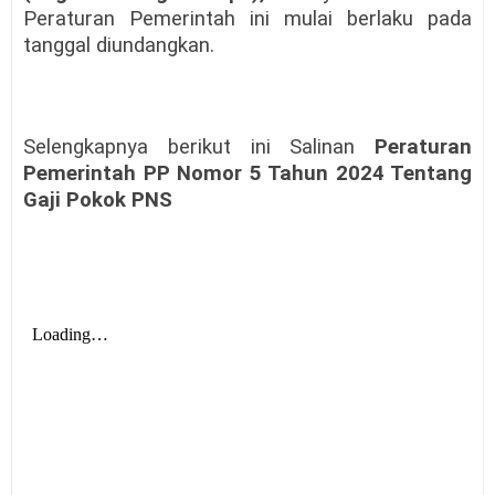
Peraturan Pemerintah ini mulai berlaku pada
tanggal diundangkan.
Selengkapnya berikut ini Salinan
Peraturan
Pemerintah
PP Nomor 5 Tahun 2024 Tentang
Gaji Pokok PNS