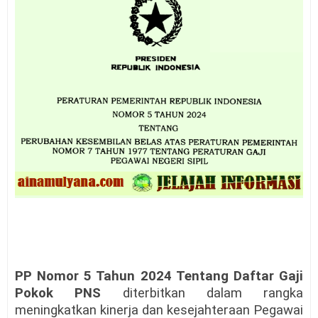
PP Nomor 5 Tahun 2024 Tentang Daftar Gaji
Pokok PNS
diterbitkan dalam rangka
meningkatkan kinerja dan kesejahteraan Pegawai