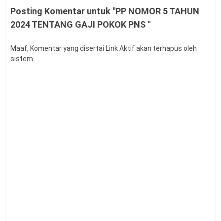
Syarat dan Jadwal Pendaftaran BINTARA POLRI
Posting Komentar untuk "PP NOMOR 5 TAHUN
Contoh Soal Penilaian Situasi Kerja Sederhana PPPK
2024 TENTANG GAJI POKOK PNS "
Guru
Permendagri Nomor 86 Tahun 2022
Maaf, Komentar yang disertai Link Aktif akan terhapus oleh
Contoh Soal Uji Kompetensi Pengawas Sekolah
sistem
Pengertian Hasil Belajar Siswa
Buku Panduan Mudik Lebaran
Teknik Analisis Data dalam Penelitian Kuantitatif
Link Twibbon Ucapan Selamat Idul Fitri Tahun 2026