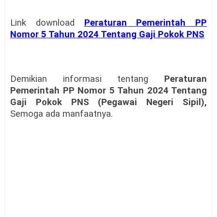
Link download
Peraturan Pemerintah
PP
Nomor 5 Tahun 2024 Tentang Gaji Pokok PNS
Demikian informasi tentang
Peraturan
Pemerintah
PP Nomor 5 Tahun 2024 Tentang
Gaji Pokok PNS (Pegawai Negeri Sipil),
Semoga ada manfaatnya.