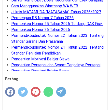
Daftar Nama Obat Dosis Kegunaan dan Efek Samping
Cara Menggunakan Whatsapp WA WEB
Juknis MATAMUDA (MATASAMA) Tahun 2026/2027
Permenpan RB Nomor 7 Tahun 2026
Permenkeu Nomor 25 Tahun 2026 Tentang DAK Fisik
Permenkeu Nomor 26 Tahun 2026
Permendikbudristek Nomor 22 Tahun 2023 Tentang
Standar Sarana Dan Prasarana
Permendikbudristek Nomor 21 Tahun 2022 Tentang
Standar Penilaian Pendidikan
Pengertian Motivasi Belajar Siswa
Pengertian Persepsi dan Syarat Terjadinya Persepsi
Pengertian Prestasi Belajar Siswa
Pengertian dan Teknik Supervisi Akademik
Berbagi :
Bank Soal UM-PTKIN Tahun Akademik 2026/2027
Pengertian dan Komponen Layanan BK
Panduan Cara Aktivasi MFA Pada SSO BKN
Buku Panduan Pembelajaran dan Asesmen RA, MI,
MTS, MA, MAK