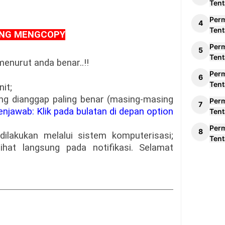
Tent
Per
Tent
ANG MENGCOPY
Per
Tent
menurut anda benar..!!
Per
Tent
it;
yang dianggap paling benar (masing-masing
Per
njawab: Klik pada bulatan di depan option
Tent
Per
dilakukan melalui sistem komputerisasi;
Tent
lihat langsung pada notif
kasi. Selamat