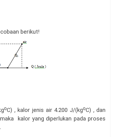
rcobaan berikut
!
o
o
kg
C) ,
kalor jenis air 4.200 J/(kg
C) ,
dan
 maka kalor yang diperlukan pada proses
.