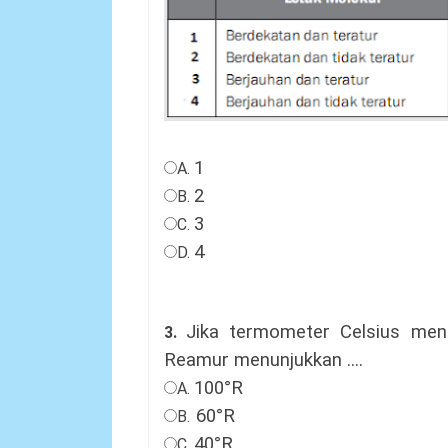
1
A.
2
B.
3
C.
4
D.
Jika termometer Celsius men
3.
Reamur
menunjukkan ....
100°R
A.
60°R
B.
40°R
C.