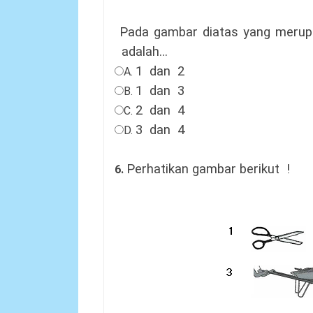
Pada gambar diatas yang merup
adalah…
1
dan
2
A.
1
dan
3
B.
2
dan
4
C.
3
dan
4
D.
Perhatikan gambar berikut
!
6.