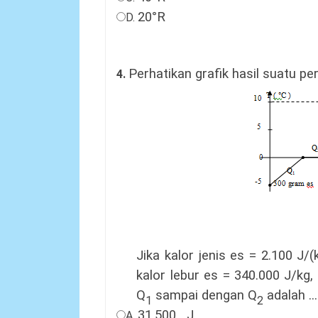
20°R
D.
Perhatikan
grafik hasil suatu pe
4.
Jika kalor jenis es = 2.100 J/(
kalor lebur es = 340.000 J/kg
,
Q
sampai dengan Q
adalah
...
1
2
31.500
J
A.