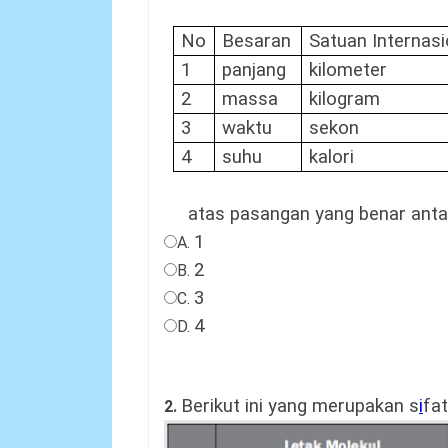
No
Besaran
Satuan Internasi
1
panjang
kilometer
2
massa
kilogram
3
waktu
sekon
4
suhu
kalori
atas pasangan yang benar antara
1
A.
2
B.
3
C.
4
D.
Berikut ini yang merupakan s
i
fat
2.