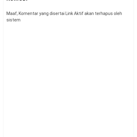
Buku Panduan Mudik Lebaran
Teknik Analisis Data dalam Penelitian Kuantitatif
Maaf, Komentar yang disertai Link Aktif akan terhapus oleh
Link Twibbon Ucapan Selamat Idul Fitri Tahun 2026
sistem