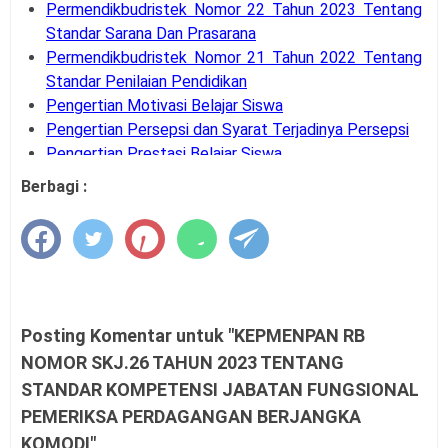
Permendikbudristek Nomor 22 Tahun 2023 Tentang
Standar Sarana Dan Prasarana
Permendikbudristek Nomor 21 Tahun 2022 Tentang
Standar Penilaian Pendidikan
Pengertian Motivasi Belajar Siswa
Pengertian Persepsi dan Syarat Terjadinya Persepsi
Pengertian Prestasi Belajar Siswa
Pengertian dan Teknik Supervisi Akademik
Berbagi :
Bank Soal UM-PTKIN Tahun Akademik 2026/2027
Pengertian dan Komponen Layanan BK
Panduan Cara Aktivasi MFA Pada SSO BKN
Buku Panduan Pembelajaran dan Asesmen RA, MI,
MTS, MA, MAK
Syarat dan Jadwal Pendaftaran BINTARA POLRI
Posting Komentar untuk "KEPMENPAN RB
Contoh Soal Penilaian Situasi Kerja Sederhana PPPK
NOMOR SKJ.26 TAHUN 2023 TENTANG
Guru
STANDAR KOMPETENSI JABATAN FUNGSIONAL
Permendagri Nomor 86 Tahun 2022
PEMERIKSA PERDAGANGAN BERJANGKA
Contoh Soal Uji Kompetensi Pengawas Sekolah
Pengertian Hasil Belajar Siswa
KOMODI"