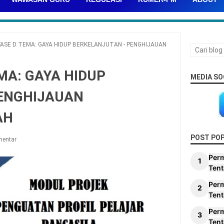
FASE D TEMA: GAYA HIDUP BERKELANJUTAN - PENGHIJAUAN
MA: GAYA HIDUP
MEDIA SO
ENGHIJAUAN
AH
POST PO
mentar
Per
Tent
Per
Tent
Per
Tent