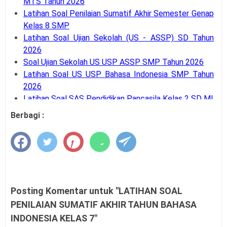
MTS Tahun 2026
Latihan Soal Penilaian Sumatif Akhir Semester Genap
Kelas 8 SMP
Latihan Soal Ujian Sekolah (US - ASSP) SD Tahun
2026
Soal Ujian Sekolah US USP ASSP SMP Tahun 2026
Latihan Soal US USP Bahasa Indonesia SMP Tahun
2026
Latihan Soal SAS Pendidikan Pancasila Kelas 2 SD MI
Latihan Soal SAS Bahasa Inggris Kelas 6 SD
Berbagi :
Semester 1
Latihan Soal SAS Bahasa Indonesia Kelas 6 SD
Semester 1
Latihan Soal SAS Seni Musik Kelas 4 SD Semester 1
Latihan Soal SAS Seni Rupa Kelas 4 SD Semester 1
Latihan Soal SAS Pendidikan Pancasila Kelas 4 SD
Posting Komentar untuk "LATIHAN SOAL
Semester 1
PENILAIAN SUMATIF AKHIR TAHUN BAHASA
Latihan Soal SAS Bahasa Inggris Kelas 4 SD
INDONESIA KELAS 7"
Semester 1