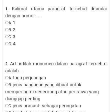
Kalimat utama paragraf tersebut ditandai
1.
dengan nomor ....
.
1
A.
2
B.
3
C.
4
D.
Arti istilah monumen dalam paragraf tersebut
2.
adalah
….
tugu perjuangan
A.
jenis bangunan yang dibuat untuk
B.
memperingati seseorang atau peristiwa yang
dianggap penting
jenis prasasti sebagai peringatan
C.