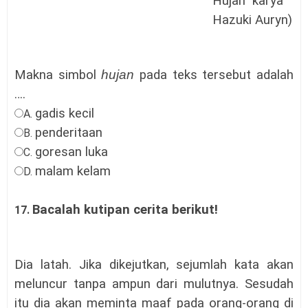
Hujan” karya
Hazuki Auryn)
Makna simbol
hujan
pada teks tersebut adalah
….
gadis kecil
A.
penderitaan
B.
goresan luka
C.
malam kelam
D.
Bacalah kutipan cerita berikut!
17.
Dia latah. Jika dikejutkan, sejumlah kata akan
meluncur tanpa ampun dari mulutnya. Sesudah
itu dia akan meminta maaf pada orang-orang di