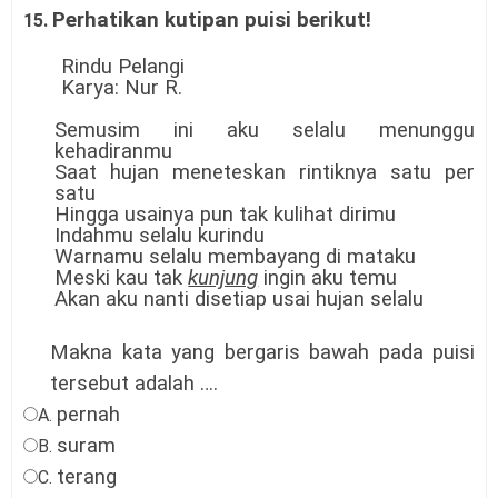
Perhatikan kutipan
puisi berikut
!
15.
Rindu Pelangi
Karya: Nur R.
Semusim ini aku selalu menunggu
kehadiranmu
Saat hujan meneteskan rintiknya satu per
satu
Hingga usainya pun tak kulihat dirimu
Indahmu selalu kurindu
Warnamu selalu membayang di mataku
Meski kau tak
kunjung
ingin aku temu
Akan aku nanti disetiap usai hujan selalu
Makna kata yang bergaris bawah pada puisi
tersebut adalah ….
pernah
A.
suram
B.
terang
C.