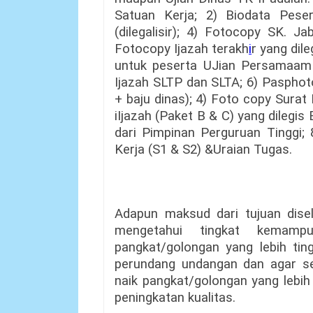
Satuan Kerja; 2) Biodata Pese
(dilegalisir); 4) Fotocopy SK. J
Fotocopy Ijazah terakh
i
r yang dil
untuk peserta UJian Persamaam 
Ijazah SLTP dan SLTA; 6) Pasphot
+ baju dinas); 4) Foto copy Surat 
iIjazah (Paket B & C) yang dilegi
dari Pimpinan Perguruan Tinggi; 
Kerja (S1 & S2) &Uraian Tugas.
Adapun maksud dari tujuan disel
mengetahui tingkat kemam
pangkat/golongan yang lebih tin
perundang undangan dan agar s
naik pangkat/golongan yang lebih
peningkatan kualitas.