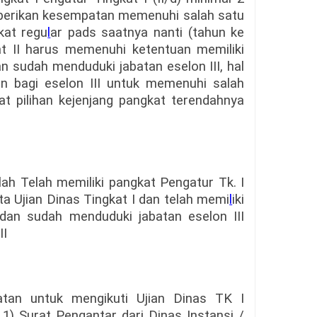
mberikan kesempatan memenuhi salah satu
kat regu
l
ar pads saatnya nanti (tahun ke
at II harus memenuhi ketentuan memiliki
an sudah menduduki jabatan eselon III, hal
n bagi eselon III untuk memenuhi salah
t pilihan kejenjang pangkat terendahnya
ah Telah memiliki pangkat Pengatur Tk. I
ta Ujian Dinas Tingkat I dan telah memi
l
iki
 dan sudah menduduki jabatan eselon III
II
tan untuk mengikuti Ujian Dinas TK I
 1) Surat Pengantar dari Dinas Instansi /