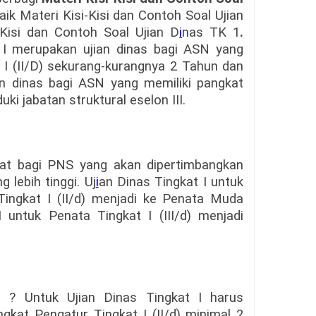
aik Materi Kisi-Kisi dan Contoh Soal Ujian
Kisi dan Contoh Soal Ujian D
i
nas TK 1
.
K I merupakan ujian dinas bagi ASN yang
t I (II/D) sekurang-kurangnya 2 Tahun dan
an dinas bagi ASN yang memiliki pangkat
uki jabatan struktural eselon III.
rat bagi PNS yang akan dipertimbangkan
 lebih tinggi. Uj
i
an Dinas Tingkat I untuk
Tingkat I (II/d) menjadi ke Penata Muda
II untuk Penata Tingkat I (III/d) menjadi
s ? Untuk Ujian Dinas Tingkat I harus
kat Pengatur Tingkat I (II/d) minimal 2