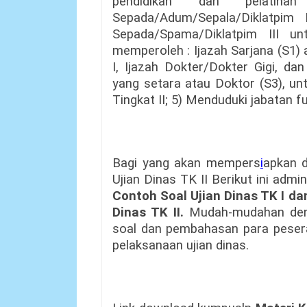
pendidikan dan pelatihan
Sepada/Adum/Sepala/Diklatpim
Sepada/Spama/Diklatpim III un
memperoleh : Ijazah Sarjana (S1) 
I, Ijazah Dokter/Dokter Gigi, da
yang setara atau Doktor (S3), unt
Tingkat II; 5) Menduduki jabatan f
Bagi yang akan mempers
i
apkan d
Ujian Dinas TK II Berikut ini ad
Contoh Soal Ujian Dinas TK I dan
Dinas TK II.
Mudah-mudahan den
soal dan pembahasan para pesera 
pelaksanaan ujian dinas.