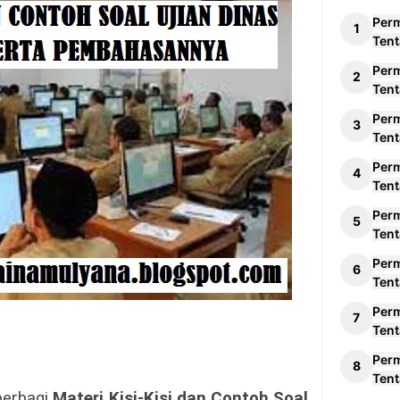
Per
Tent
Per
Tent
Per
Tent
Per
Tent
Per
Tent
Per
Tent
Per
Tent
Per
Tent
berbagi
Materi Kisi-Kisi dan Contoh Soal