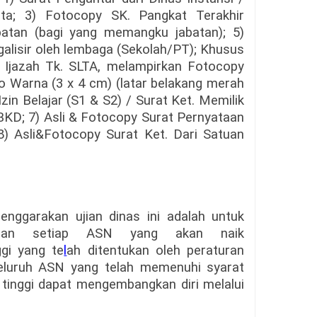
rta; 3) Fotocopy SK. Pangkat Terakhir
abatan (bagi yang memangku jabatan); 5)
egalisir oleh lembaga (Sekolah/PT); Khusus
Ijazah Tk. SLTA, melampirkan Fotocopy
o Warna (3 x 4 cm) (latar belakang merah
Izin Belajar (S1 & S2) / Surat Ket. Memilik
s BKD; 7) Asli & Fotocopy Surat Pernyataan
8) Asli&Fotocopy Surat Ket. Dari Satuan
enggarakan ujian dinas ini adalah untuk
puan setiap ASN yang akan naik
ggi yang te
l
ah ditentukan oleh peraturan
eluruh ASN yang telah memenuhi syarat
 tinggi dapat mengembangkan diri melalui