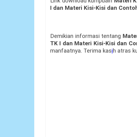
Link download kumpualn
Materi K
I dan Materi Kisi-Kisi dan Contoh
Demikian informasi tentang
Mater
TK I dan Materi Kisi-Kisi dan Co
manfaatnya. Terima kas
i
h atras 