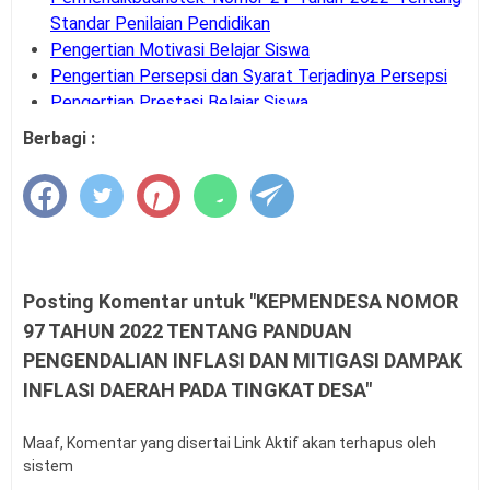
Standar Penilaian Pendidikan
Pengertian Motivasi Belajar Siswa
Pengertian Persepsi dan Syarat Terjadinya Persepsi
Pengertian Prestasi Belajar Siswa
Pengertian dan Teknik Supervisi Akademik
Berbagi :
Bank Soal UM-PTKIN Tahun Akademik 2026/2027
Pengertian dan Komponen Layanan BK
Panduan Cara Aktivasi MFA Pada SSO BKN
Buku Panduan Pembelajaran dan Asesmen RA, MI,
MTS, MA, MAK
Syarat dan Jadwal Pendaftaran BINTARA POLRI
Posting Komentar untuk "KEPMENDESA NOMOR
Contoh Soal Penilaian Situasi Kerja Sederhana PPPK
97 TAHUN 2022 TENTANG PANDUAN
Guru
PENGENDALIAN INFLASI DAN MITIGASI DAMPAK
Permendagri Nomor 86 Tahun 2022
INFLASI DAERAH PADA TINGKAT DESA"
Contoh Soal Uji Kompetensi Pengawas Sekolah
Pengertian Hasil Belajar Siswa
Buku Panduan Mudik Lebaran
Maaf, Komentar yang disertai Link Aktif akan terhapus oleh
sistem
Teknik Analisis Data dalam Penelitian Kuantitatif