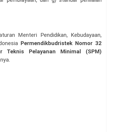
ar pembiayaan; dan g) standar penilaian
aturan Menteri Pendidikan, Kebudayaan,
ndonesia
Permendikbudristek Nomor 32
r Teknis Pelayanan Minimal (SPM)
nya.