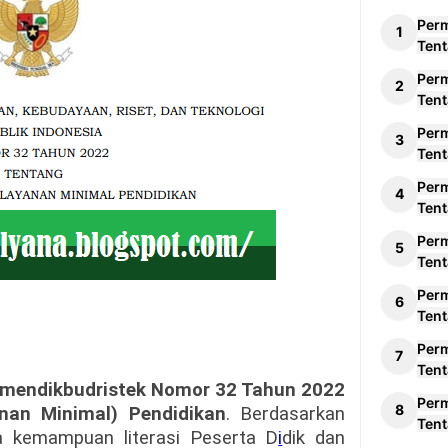
Per
Tent
Per
Tent
Per
Tent
Per
Tent
Per
Tent
Per
Tent
Per
Tent
mendikbudristek Nomor 32 Tahun 2022
Per
nan Minimal) Pendidikan
. Berdasarkan
Tent
pa kemampuan literasi Peserta D
i
dik dan