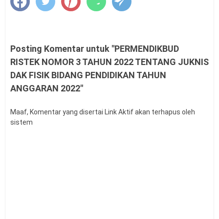
Panduan Cara Aktivasi MFA Pada SSO BKN
Buku Panduan Pembelajaran dan Asesmen RA, MI,
MTS, MA, MAK
Syarat dan Jadwal Pendaftaran BINTARA POLRI
Posting Komentar untuk "PERMENDIKBUD
Contoh Soal Penilaian Situasi Kerja Sederhana PPPK
RISTEK NOMOR 3 TAHUN 2022 TENTANG JUKNIS
Guru
DAK FISIK BIDANG PENDIDIKAN TAHUN
Permendagri Nomor 86 Tahun 2022
ANGGARAN 2022"
Contoh Soal Uji Kompetensi Pengawas Sekolah
Pengertian Hasil Belajar Siswa
Buku Panduan Mudik Lebaran
Maaf, Komentar yang disertai Link Aktif akan terhapus oleh
sistem
Teknik Analisis Data dalam Penelitian Kuantitatif
Link Twibbon Ucapan Selamat Idul Fitri Tahun 2026