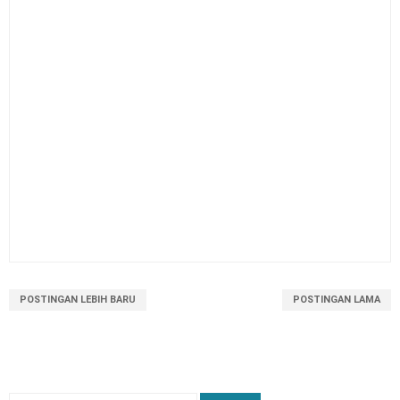
Kalender Pendidikan Kabupaten Barru 2026/2027
Kalender Pendidikan Kabupaten Maros 2026/2027
POSTINGAN LEBIH BARU
POSTINGAN LAMA