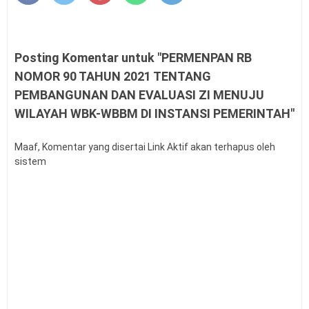
2026
PMA Nomor 12 Tahun 2026 tentang Tata Naskah
Dinas
Posting Komentar untuk "PERMENPAN RB
Kalender Pendidikan Kota Palangka Raya 2026/2027
NOMOR 90 TAHUN 2021 TENTANG
Kalender Pendidikan Kabupaten Merauke 2026/2027
PEMBANGUNAN DAN EVALUASI ZI MENUJU
Tahapan dan Siklus SPMI di Satuan Pendidikan
WILAYAH WBK-WBBM DI INSTANSI PEMERINTAH"
Buku Saku Pendampingan Implementasi KBC untuk
Pengawas Madrasah
KMA Nomor 737 Tahun 2026 Linearitas Guru
Maaf, Komentar yang disertai Link Aktif akan terhapus oleh
sistem
Madrasah
Permendagri Nomor 15 Tahun 2026 tentang
Penyerahan PSU Perumahan
Level Kognitif Pada Penyusunan Soal
Juknis Pengawas Penyelia TKA dan AN Tahun 2026
Kalender Pendidikan Kabupaten Kendal 2026/2027
Kalender Pendidikan Kabupaten Minahasa Utara
2026/2027
Kalender Pendidikan Kabupaten Kebumen 2026/2027