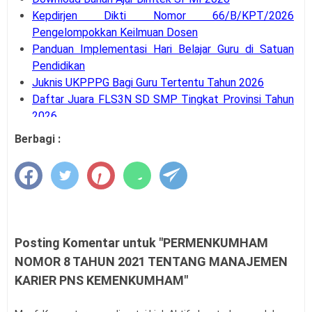
Kepdirjen Dikti Nomor 66/B/KPT/2026
Pengelompokkan Keilmuan Dosen
Panduan Implementasi Hari Belajar Guru di Satuan
Pendidikan
Juknis UKPPPG Bagi Guru Tertentu Tahun 2026
Daftar Juara FLS3N SD SMP Tingkat Provinsi Tahun
2026
Penyaluran BOP RA dan BOS Madrasah Tahap 2 TA
Berbagi :
2026 Dimulai
SE Mendagri Nomor 100.3.2.3/4716/SJ Penambahan
Kode Rekening APB Desa
Panduan Pengajuan Data Prasarana pada Dapodik
Versi 2027
Latihan Soal Tes Substantif PPG Calon Guru Tahun
Posting Komentar untuk "PERMENKUMHAM
2026
NOMOR 8 TAHUN 2021 TENTANG MANAJEMEN
PMA Nomor 12 Tahun 2026 tentang Tata Naskah
KARIER PNS KEMENKUMHAM"
Dinas
Kalender Pendidikan Kota Palangka Raya 2026/2027