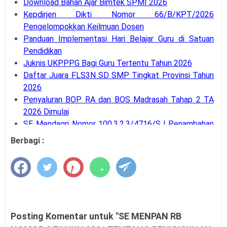
Download Bahan Ajar Bimtek SPMI 2026
Kepdirjen Dikti Nomor 66/B/KPT/2026
Pengelompokkan Keilmuan Dosen
Panduan Implementasi Hari Belajar Guru di Satuan
Pendidikan
Juknis UKPPPG Bagi Guru Tertentu Tahun 2026
Daftar Juara FLS3N SD SMP Tingkat Provinsi Tahun
2026
Penyaluran BOP RA dan BOS Madrasah Tahap 2 TA
2026 Dimulai
SE Mendagri Nomor 100.3.2.3/4716/SJ Penambahan
Kode Rekening APB Desa
Berbagi :
Panduan Pengajuan Data Prasarana pada Dapodik
Versi 2027
Latihan Soal Tes Substantif PPG Calon Guru Tahun
2026
PMA Nomor 12 Tahun 2026 tentang Tata Naskah
Dinas
Posting Komentar untuk "SE MENPAN RB
Kalender Pendidikan Kota Palangka Raya 2026/2027