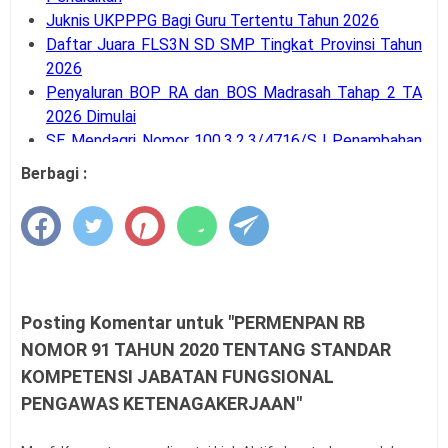
Juknis UKPPPG Bagi Guru Tertentu Tahun 2026
Daftar Juara FLS3N SD SMP Tingkat Provinsi Tahun
2026
Penyaluran BOP RA dan BOS Madrasah Tahap 2 TA
2026 Dimulai
SE Mendagri Nomor 100.3.2.3/4716/SJ Penambahan
Kode Rekening APB Desa
Berbagi :
Panduan Pengajuan Data Prasarana pada Dapodik
Versi 2027
Latihan Soal Tes Substantif PPG Calon Guru Tahun
2026
PMA Nomor 12 Tahun 2026 tentang Tata Naskah
Dinas
Posting Komentar untuk "PERMENPAN RB
Kalender Pendidikan Kota Palangka Raya 2026/2027
NOMOR 91 TAHUN 2020 TENTANG STANDAR
Kalender Pendidikan Kabupaten Merauke 2026/2027
KOMPETENSI JABATAN FUNGSIONAL
Tahapan dan Siklus SPMI di Satuan Pendidikan
PENGAWAS KETENAGAKERJAAN"
Buku Saku Pendampingan Implementasi KBC untuk
Pengawas Madrasah