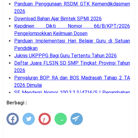
Panduan Penggunaan RSDM GTK Kemendikdasmen
2026
Download Bahan Ajar Bimtek SPMI 2026
Kepdirjen Dikti Nomor 66/B/KPT/2026
Pengelompokkan Keilmuan Dosen
Panduan Implementasi Hari Belajar Guru di Satuan
Pendidikan
Juknis UKPPPG Bagi Guru Tertentu Tahun 2026
Daftar Juara FLS3N SD SMP Tingkat Provinsi Tahun
2026
Penyaluran BOP RA dan BOS Madrasah Tahap 2 TA
2026 Dimulai
SE Mendagri Nomor 100.3.2.3/4716/SJ Penambahan
Kode Rekening APB Desa
Berbagi :
Panduan Pengajuan Data Prasarana pada Dapodik
Versi 2027
Latihan Soal Tes Substantif PPG Calon Guru Tahun
2026
PMA Nomor 12 Tahun 2026 tentang Tata Naskah