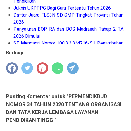
Pendidikan
Juknis UKPPPG Bagi Guru Tertentu Tahun 2026
Daftar Juara FLS3N SD SMP Tingkat Provinsi Tahun
2026
Penyaluran BOP RA dan BOS Madrasah Tahap 2 TA
2026 Dimulai
SE Mendagri Nomor 100.3.2.3/4716/SJ Penambahan
Kode Rekening APB Desa
Berbagi :
Panduan Pengajuan Data Prasarana pada Dapodik
Versi 2027
Latihan Soal Tes Substantif PPG Calon Guru Tahun
2026
PMA Nomor 12 Tahun 2026 tentang Tata Naskah
Dinas
Posting Komentar untuk "PERMENDIKBUD
Kalender Pendidikan Kota Palangka Raya 2026/2027
NOMOR 34 TAHUN 2020 TENTANG ORGANISASI
Kalender Pendidikan Kabupaten Merauke 2026/2027
DAN TATA KERJA LEMBAGA LAYANAN
Tahapan dan Siklus SPMI di Satuan Pendidikan
PENDIDIKAN TINGGI"
Buku Saku Pendampingan Implementasi KBC untuk
Pengawas Madrasah