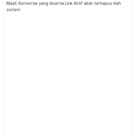
KMA Nomor 737 Tahun 2026 Linearitas Guru
Maaf, Komentar yang disertai Link Aktif akan terhapus oleh
sistem
Madrasah
Permendagri Nomor 15 Tahun 2026 tentang
Penyerahan PSU Perumahan
Level Kognitif Pada Penyusunan Soal
Juknis Pengawas Penyelia TKA dan AN Tahun 2026
Kalender Pendidikan Kabupaten Kendal 2026/2027
Kalender Pendidikan Kabupaten Minahasa Utara
2026/2027
Kalender Pendidikan Kabupaten Kebumen 2026/2027
Kalender Pendidikan Kabupaten Barru 2026/2027
Kalender Pendidikan Kabupaten Maros 2026/2027