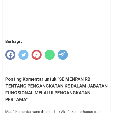
KMA Nomor 737 Tahun 2026 Linearitas Guru
Madrasah
Permendagri Nomor 15 Tahun 2026 tentang
Penyerahan PSU Perumahan
Level Kognitif Pada Penyusunan Soal
Juknis Pengawas Penyelia TKA dan AN Tahun 2026
Kalender Pendidikan Kabupaten Kendal 2026/2027
Berbagi :
Kalender Pendidikan Kabupaten Minahasa Utara
2026/2027
Kalender Pendidikan Kabupaten Kebumen 2026/2027
Kalender Pendidikan Kabupaten Barru 2026/2027
Posting Komentar untuk "SE MENPAN RB
TENTANG PENGANGKATAN KE DALAM JABATAN
FUNGSIONAL MELALUI PENGANGKATAN
PERTAMA"
Maaf, Komentar yang disertai Link Aktif akan terhapus oleh