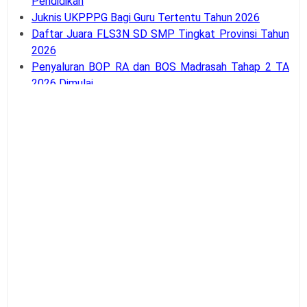
Pendidikan
Juknis UKPPPG Bagi Guru Tertentu Tahun 2026
Daftar Juara FLS3N SD SMP Tingkat Provinsi Tahun
2026
Penyaluran BOP RA dan BOS Madrasah Tahap 2 TA
2026 Dimulai
SE Mendagri Nomor 100.3.2.3/4716/SJ Penambahan
Kode Rekening APB Desa
Panduan Pengajuan Data Prasarana pada Dapodik
Versi 2027
Latihan Soal Tes Substantif PPG Calon Guru Tahun
2026
PMA Nomor 12 Tahun 2026 tentang Tata Naskah
Dinas
Kalender Pendidikan Kota Palangka Raya 2026/2027
Kalender Pendidikan Kabupaten Merauke 2026/2027
Tahapan dan Siklus SPMI di Satuan Pendidikan
Buku Saku Pendampingan Implementasi KBC untuk
Pengawas Madrasah