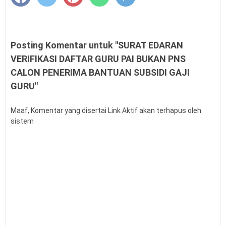
Madrasah
Permendagri Nomor 15 Tahun 2026 tentang
Penyerahan PSU Perumahan
Posting Komentar untuk "SURAT EDARAN
Level Kognitif Pada Penyusunan Soal
VERIFIKASI DAFTAR GURU PAI BUKAN PNS
Juknis Pengawas Penyelia TKA dan AN
CALON PENERIMA BANTUAN SUBSIDI GAJI
Tahun 2026
GURU"
Kalender Pendidikan Kabupaten Kendal
2026/2027
Maaf, Komentar yang disertai Link Aktif akan terhapus oleh
Kalender Pendidikan Kabupaten Minahasa
sistem
Utara 2026/2027
Kalender Pendidikan Kabupaten Kebumen
2026/2027
Kalender Pendidikan Kabupaten Barru
2026/2027
Kalender Pendidikan Kabupaten Maros
2026/2027