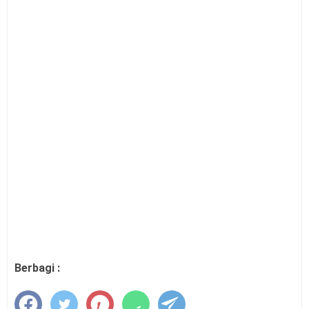
Penambahan Kode Rekening APB Desa
Panduan Pengajuan Data Prasarana pada
Dapodik Versi 2027
Latihan Soal Tes Substantif PPG Calon Guru
Tahun 2026
PMA Nomor 12 Tahun 2026 tentang Tata
Naskah Dinas
Kalender Pendidikan Kota Palangka Raya
2026/2027
Kalender Pendidikan Kabupaten Merauke
2026/2027
Tahapan dan Siklus SPMI di Satuan
Pendidikan
Buku Saku Pendampingan Implementasi KBC
Berbagi :
untuk Pengawas Madrasah
KMA Nomor 737 Tahun 2026 Linearitas Guru