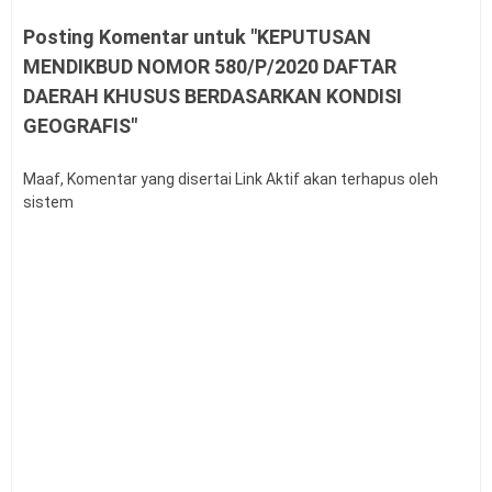
PMA Nomor 12 Tahun 2026 tentang Tata Naskah
Posting Komentar untuk "KEPUTUSAN
Dinas
MENDIKBUD NOMOR 580/P/2020 DAFTAR
Kalender Pendidikan Kota Palangka Raya 2026/2027
DAERAH KHUSUS BERDASARKAN KONDISI
Kalender Pendidikan Kabupaten Merauke 2026/2027
GEOGRAFIS"
Tahapan dan Siklus SPMI di Satuan Pendidikan
Buku Saku Pendampingan Implementasi KBC untuk
Pengawas Madrasah
Maaf, Komentar yang disertai Link Aktif akan terhapus oleh
sistem
KMA Nomor 737 Tahun 2026 Linearitas Guru
Madrasah
Permendagri Nomor 15 Tahun 2026 tentang
Penyerahan PSU Perumahan
Level Kognitif Pada Penyusunan Soal
Juknis Pengawas Penyelia TKA dan AN Tahun 2026
Kalender Pendidikan Kabupaten Kendal 2026/2027
Kalender Pendidikan Kabupaten Minahasa Utara
2026/2027
Kalender Pendidikan Kabupaten Kebumen 2026/2027
Kalender Pendidikan Kabupaten Barru 2026/2027