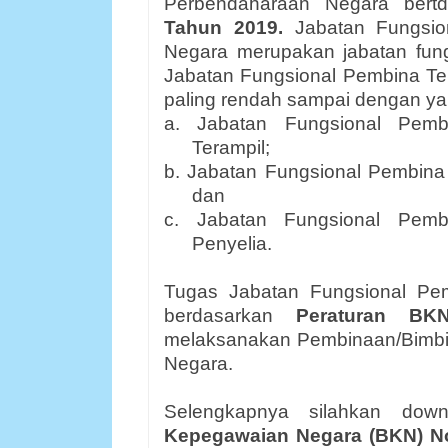
Perbendaharaan Negara bert
Tahun 2019
.
Jabatan Fungsi
Negara merupakan jabatan fung
Jabatan Fungsional Pembina Te
paling rendah sampai dengan yang 
a. Jabatan Fungsional Pemb
Terampil;
b. Jabatan Fungsional Pembina
dan
c. Jabatan Fungsional Pemb
Penyelia.
Tugas Jabatan Fungsional Pe
berdasarkan
Peraturan
BK
melaksanakan Pembinaan/Bimbi
Negara.
Selengkapnya silahkan do
Kepegawaian Negara
(BKN)
N