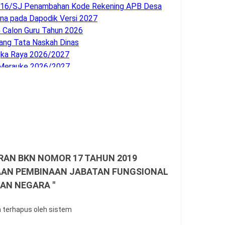
4716/SJ Penambahan Kode Rekening APB Desa
na pada Dapodik Versi 2027
G Calon Guru Tahun 2026
ng Tata Naskah Dinas
gka Raya 2026/2027
 Merauke 2026/2027
an Pendidikan
mentasi KBC untuk Pengawas Madrasah
aritas Guru Madrasah
026 tentang Penyerahan PSU Perumahan
 Soal
dan AN Tahun 2026
 Kendal 2026/2027
URAN BKN NOMOR 17 TAHUN 2019
 Minahasa Utara 2026/2027
AN PEMBINAAN JABATAN FUNGSIONAL
n Kebumen 2026/2027
AN NEGARA "
Barru 2026/2027
 Maros 2026/2027
n terhapus oleh sistem