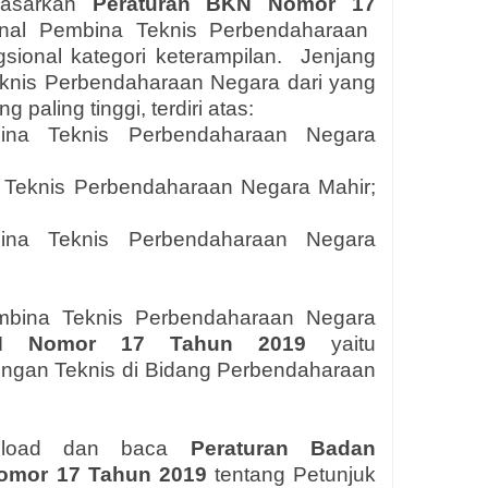
dasarkan
Peraturan
BKN
Nomor 1
7
onal Pembina Teknis Perbendaharaan
sional kategori keterampilan.
Jenjang
knis Perbendaharaan Negara dari yang
paling tinggi, terdiri atas:
ina Teknis Perbendaharaan Negara
 Teknis Perbendaharaan Negara Mahir;
ina Teknis Perbendaharaan Negara
mbina Teknis Perbendaharaan Negara
N
Nomor 1
7
Tahun 2019
yaitu
ngan Teknis di Bidang Perbendaharaan
wnload dan baca
Peraturan Badan
omor 1
7
Tahun 2019
t
entang Petunjuk