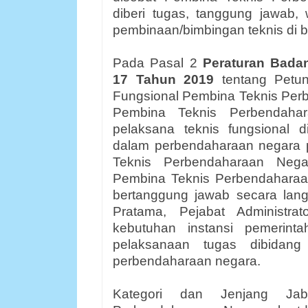
diberi tugas, tanggung jawab
pembinaan/bimbingan teknis di 
Pada Pasal 2
Peraturan Bad
1
7
Tahun 2019
t
entang Petu
Fungsional Pembina Teknis Pe
Pembina Teknis Perbendaha
pelaksana teknis fungsional 
dalam perbendaharaan negara
Teknis Perbendaharaan Nega
Pembina Teknis Perbendahara
bertanggung jawab secara lan
Pratama, Pejabat Administra
kebutuhan instansi pemerint
pelaksanaan tugas dibidang
perbendaharaan negara.
Kategori dan Jenjang Jab