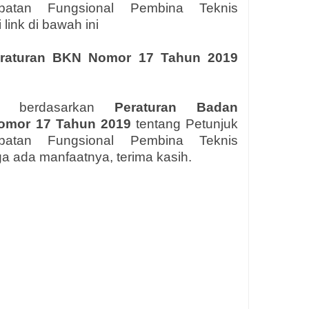
batan Fungsional Pembina Teknis
i link di bawah ini
raturan
BKN
Nomor 1
7
Tahun 2019
ang berdasarkan
Peraturan Badan
omor 1
7
Tahun 2019
t
entang Petunjuk
batan Fungsional Pembina Teknis
 ada manfaatnya, terima kasih.