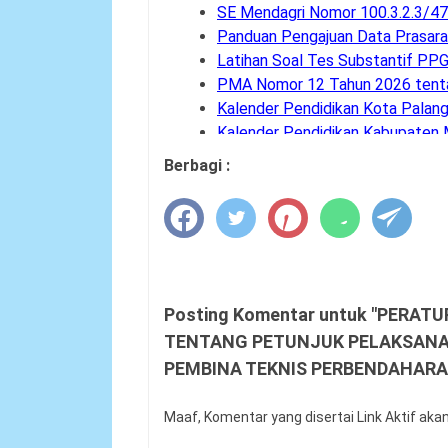
SE Mendagri Nomor 100.3.2.3/
Panduan Pengajuan Data Prasara
Latihan Soal Tes Substantif PP
PMA Nomor 12 Tahun 2026 tenta
Kalender Pendidikan Kota Palan
Kalender Pendidikan Kabupaten
Tahapan dan Siklus SPMI di Satu
Berbagi :
Buku Saku Pendampingan Imple
KMA Nomor 737 Tahun 2026 Line
Permendagri Nomor 15 Tahun 2
Level Kognitif Pada Penyusunan
Juknis Pengawas Penyelia TKA 
Kalender Pendidikan Kabupaten
Posting Komentar untuk "PERAT
Kalender Pendidikan Kabupaten
TENTANG PETUNJUK PELAKSANA
Kalender Pendidikan Kabupate
PEMBINA TEKNIS PERBENDAHARA
Kalender Pendidikan Kabupaten 
Kalender Pendidikan Kabupaten
Maaf, Komentar yang disertai Link Aktif aka