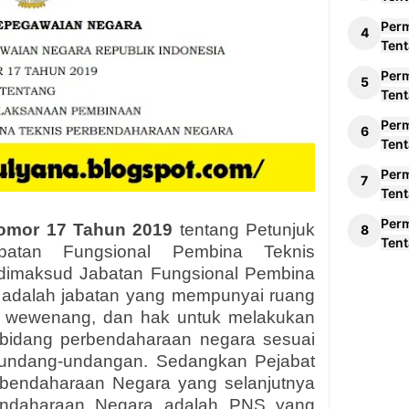
Per
Tent
Per
Tent
Per
Tent
Per
Tent
Per
mor 1
7
Tahun 2019
t
entang Petunjuk
Tent
batan Fungsional Pembina Teknis
 dimaksud
Jabatan Fungsional Pembina
 adalah jabatan yang mempunyai ruang
b, wewenang, dan hak untuk melakukan
 bidang perbendaharaan negara sesuai
rundang-undangan. Sedangkan Pejabat
rbendaharaan Negara yang selanjutnya
endaharaan Negara adalah PNS yang