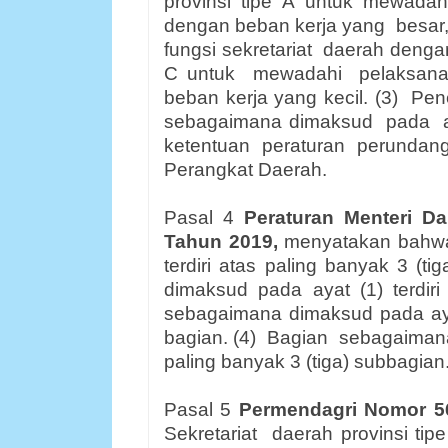
provinsi
tipe
A
untuk
mewadahi
dengan beban kerja yang
besar
fungsi sekretariat
daerah denga
C untuk
mewadahi
pelaksan
beban kerja yang kecil. (3)
Pen
sebagaimana dimaksud
pada
ketentuan peraturan perunda
Perangkat Daerah.
Pasal 4
Peraturan Menteri D
Tahun 2019,
menyatakan bahwa
terdiri atas paling banyak 3 (tig
dimaksud
pada
ayat
(1)
terdiri
sebagaimana dimaksud pada ayat 
bagian. (4)
Bagian
sebagaiman
paling banyak 3 (tiga) subbagian
Pasal 5
Permendagri Nomor 5
Sekretariat
daerah provinsi tipe