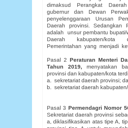
dimaksud
Perangkat
Daerah
gubernur
dan
Dewan
Perwak
penyelenggaraan
Urusan
Pem
Daerah provinsi. Sedangkan 
adalah
unsur pembantu bupati/
Daerah
kabupaten/kota
Pemerintahan
yang
menjadi
k
Pasal 2
Peraturan Menteri D
Tahun 2019,
menyatakan ba
provinsi dan kabupaten/kota terdi
a.
sekretariat daerah provinsi; d
b.
sekretariat daerah kabupaten/
Pasal 3
Permendagri Nomor 5
Sekretariat daerah provinsi se
a, diklasifikasikan atas tipe A, ti