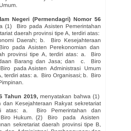
 Umum.
alam Negeri (Permendagri) Nomor 56
 (1)
Biro pada Asisten Pemerintahan
iat daerah provinsi tipe A, terdiri atas:
onomi Daerah; b.
Biro Kesejahteraan
Biro
pada
Asisten
Perekonomian
dan
provinsi tipe A, terdiri atas: a.
Biro
daan Barang dan Jasa; dan
c.
Biro
Biro
pada Asisten
Administrasi
Umum
 terdiri atas: a.
Biro Organisasi; b.
Biro
 Pimpinan.
6 Tahun 2019,
menyatakan bahwa (1)
 dan Kesejahteraan Rakyat sekretariat
i atas: a.
Biro Pemerintahan dan
Biro Hukum. (2)
Biro
pada
Asisten
an sekretariat daerah provinsi tipe B,