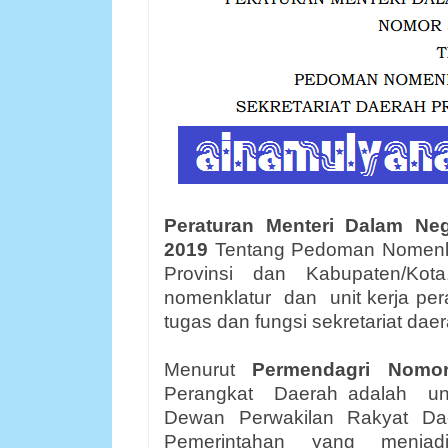
Peraturan Menteri Dalam Ne
2019
Tentang Pedoman Nomenklat
Provinsi dan Kabupaten/Kota,
nomenklatur
dan
unit kerja p
tugas dan fungsi sekretariat daer
Menurut
Permendagri Nomo
Perangkat
Daerah adalah
un
Dewan
Perwakilan
Rakyat
Da
Pemerintahan
yang
menjad