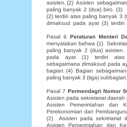
asisten. (2)
Asisten
sebagaima
paling banyak 2 (dua) biro. (3)
(2) terdiri atas paling banyak 3 (
dimaksud
pada
ayat
(3)
terdiri
Pasal 6
Peraturan Menteri 
menyatakan bahwa (1)
Sekretar
paling banyak 2 (dua) asisten. 
pada
ayat
(1)
terdiri
atas
sebagaimana dimaksud pada ayat 
bagian. (4)
Bagian
sebagaiman
paling banyak 3 (tiga) subbagian
Pasal 7
Permendagri Nomor 5
Asisten pada sekretariat daerah pr
Asisten Pemerintahan dan Ke
Perekonomian dan Pembanguna
(2)
Asisten pada sekretariat d
Asisten Pemerintahan dan Ke