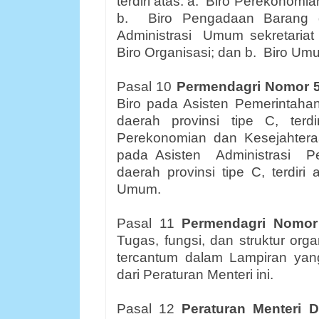
terdiri atas: a.
Biro Perekonomia
b.
Biro Pengadaan Barang 
Administrasi
Umum sekretariat
Biro Organisasi; dan b.
Biro Um
Pasal 10
Permendagri Nomor 
Biro pada Asisten Pemerintahan
daerah provinsi tipe C, terdir
Perekonomian
dan
Kesejahtera
pada Asisten
Administrasi
P
daerah provinsi tipe C, terdiri a
Umum.
Pasal 11
Permendagri Nomor
Tugas, fungsi, dan struktur orga
tercantum dalam Lampiran yan
dari Peraturan Menteri ini.
Pasal 12
Peraturan Menteri 