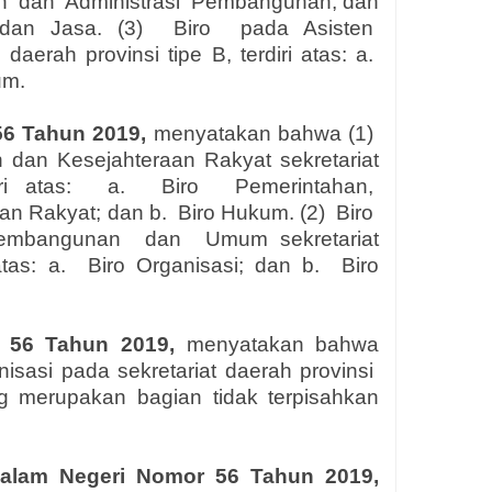
n
dan
Administrasi
Pembangunan; dan
dan Jasa. (3)
Biro
pada Asisten
daerah provinsi tipe B, terdiri atas: a.
um.
56 Tahun 2019,
menyatakan bahwa (1)
 dan Kesejahteraan Rakyat sekretariat
i atas:
a.
Biro
Pemerintahan,
an Rakyat; dan b.
Biro Hukum. (2)
Biro
embangunan
dan
Umum sekretariat
tas: a.
Biro Organisasi; dan b.
Biro
 56 Tahun 2019,
menyatakan bahwa
nisasi pada sekretariat daerah provinsi
g merupakan bagian tidak terpisahkan
Dalam Negeri Nomor 56 Tahun 2019,