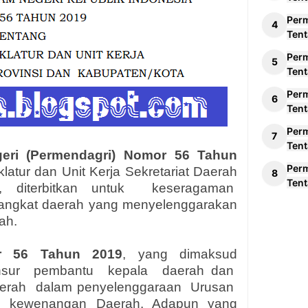
Per
Tent
Per
Tent
Per
Tent
Per
Tent
geri (Permendagri) Nomor 56 Tahun
Per
ur dan Unit Kerja Sekretariat Daerah
Tent
 diterbitkan untuk
keseragaman
erangkat daerah yang menyelenggarakan
ah.
r 56 Tahun 2019
, yang dimaksud
sur
pembantu
kepala
daerah dan
erah
dalam penyelenggaraan
Urusan
i kewenangan Daerah. Adapun yang