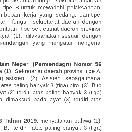
 pelaksanaan fungsi
sekretariat daerah
,
tipe
B untuk
mewadahi
pelaksanaan
n beban
kerja
yang
sedang,
dan tipe
aan
fungsi
sekretariat daerah dengan
entuan
tipe sekretariat daerah provinsi
ayat
(1),
dilaksanakan sesuai
dengan
ng-undangan yang mengatur mengenai
alam Negeri (Permendagri) Nomor 56
 (1)
Sekretariat daerah provinsi tipe A,
a) asisten.
(2)
Asisten
sebagaimana
atas paling banyak 3 (tiga) biro. (3)
Biro
(2) terdiri atas paling banyak 3 (tiga)
a
dimaksud
pada
ayat
(3)
terdiri
atas
.
6 Tahun 2019,
menyatakan bahwa (1)
B,
terdiri
atas paling banyak 3 (tiga)