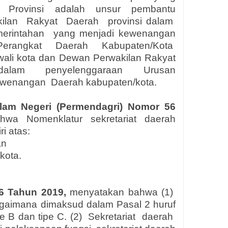
Provinsi
adalah
unsur
pembantu
ilan
Rakyat
Daerah
provinsi dalam
erintahan
yang menjadi kewenangan
Perangkat
Daerah
Kabupaten/Kota
wali kota dan Dewan Perwakilan Rakyat
dalam
penyelenggaraan
Urusan
ewenangan
Daerah kabupaten/kota.
alam Negeri (Permendagri) Nomor 56
hwa Nomenklatur sekretariat daerah
ri atas:
an
kota.
6 Tahun 2019,
menyatakan bahwa (1)
bagaimana dimaksud dalam Pasal 2 huruf
pe B dan tipe C. (2)
Sekretariat
daerah