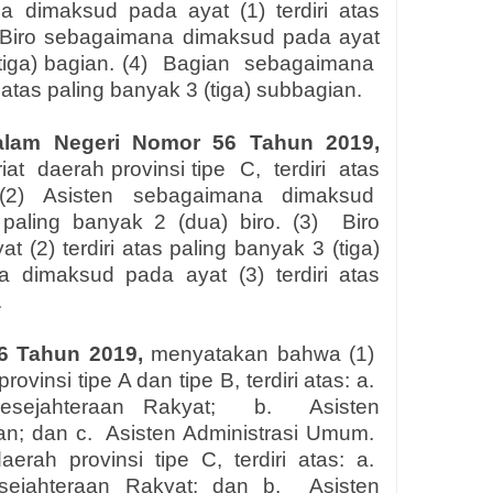
na
dimaksud
pada
ayat
(1)
terdiri
atas
Biro sebagaimana dimaksud pada ayat
tiga) bagian. (4)
Bagian
sebagaimana
atas paling banyak 3 (tiga) subbagian.
Dalam Negeri Nomor 56 Tahun 2019,
iat
daerah provinsi tipe
C,
terdiri
atas
(2)
Asisten
sebagaimana
dimaksud
 paling banyak 2 (dua) biro. (3)
Biro
(2) terdiri atas paling banyak 3 (tiga)
a
dimaksud
pada
ayat
(3)
terdiri
atas
.
6 Tahun 2019,
menyatakan bahwa (1)
ovinsi tipe A dan tipe B, terdiri atas: a.
sejahteraan Rakyat;
b.
Asisten
n; dan c.
Asisten Administrasi Umum.
aerah provinsi tipe C, terdiri atas: a.
sejahteraan Rakyat; dan b.
Asisten