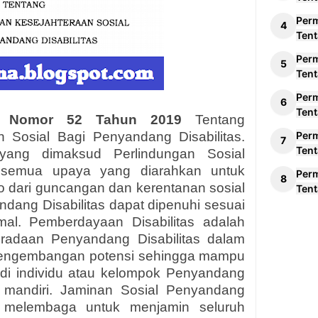
Per
Tent
Per
Tent
Per
Tent
 Nomor 52 Tahun 2019
Tentang
 Sosial Bagi Penyandang Disabilitas.
Per
Tent
ang dimaksud Perlindungan Sosial
ahsemua upaya yang diarahkan untuk
Per
 dari guncangan dan kerentanan sosial
Tent
dang Disabilitas dapat dipenuhi sesuai
al. Pemberdayaan Disabilitas adalah
radaan Penyandang Disabilitas dalam
pengembangan potensi sehingga mampu
i individu atau kelompok Penyandang
 mandiri. Jaminan Sosial Penyandang
g melembaga untuk menjamin seluruh