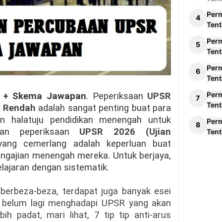
Per
Tent
Per
Tent
Per
Tent
Per
 + Skema Jawapan
. Peperiksaan
UPSR
Tent
h Rendah
adalah sangat penting buat para
an halatuju pendidikan menengah untuk
Per
san peperiksaan
UPSR 2026 (Ujian
Tent
yang cemerlang adalah keperluan buat
ngajian menengah mereka. Untuk berjaya,
pelajaran dengan sistematik.
berbeza-beza, terdapat juga banyak esei
a belum lagi menghadapi UPSR yang akan
h padat, mari lihat, 7 tip tip anti-arus