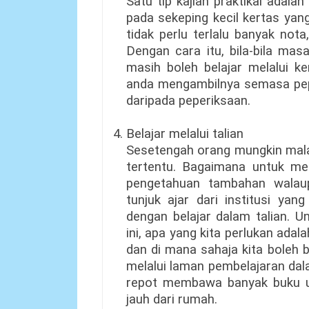
Satu tip kajian praktikal ada
pada sekeping kecil kertas ya
tidak perlu terlalu banyak not
Dengan cara itu, bila-bila ma
masih boleh belajar melalui ker
anda mengambilnya semasa pepe
daripada peperiksaan.
4. Belajar melalui talian
Sesetengah orang mungkin malas
tertentu. Bagaimana untuk m
pengetahuan tambahan walau
tunjuk ajar dari institusi ya
dengan belajar dalam talian. U
ini, apa yang kita perlukan adal
dan di mana sahaja kita boleh
melalui laman pembelajaran dala
repot membawa banyak buku un
jauh dari rumah.