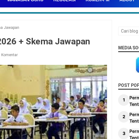
ma Jawapan
 2026 + Skema Jawapan
MEDIA SO
g Komentar
POST PO
Per
Tent
Per
Tent
Per
Tent