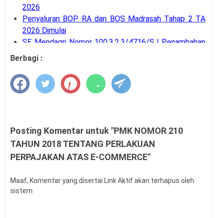
2026
Penyaluran BOP RA dan BOS Madrasah Tahap 2 TA
2026 Dimulai
SE Mendagri Nomor 100.3.2.3/4716/SJ Penambahan
Kode Rekening APB Desa
Berbagi :
Panduan Pengajuan Data Prasarana pada Dapodik
Versi 2027
Latihan Soal Tes Substantif PPG Calon Guru Tahun
2026
PMA Nomor 12 Tahun 2026 tentang Tata Naskah
Dinas
Posting Komentar untuk "PMK NOMOR 210
Kalender Pendidikan Kota Palangka Raya 2026/2027
TAHUN 2018 TENTANG PERLAKUAN
Kalender Pendidikan Kabupaten Merauke 2026/2027
PERPAJAKAN ATAS E-COMMERCE"
Tahapan dan Siklus SPMI di Satuan Pendidikan
Buku Saku Pendampingan Implementasi KBC untuk
Maaf, Komentar yang disertai Link Aktif akan terhapus oleh
Pengawas Madrasah
sistem
KMA Nomor 737 Tahun 2026 Linearitas Guru
Madrasah
Permendagri Nomor 15 Tahun 2026 tentang