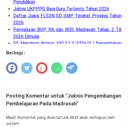
Pendidikan
Juknis UKPPPG Bagi Guru Tertentu Tahun 2026
Daftar Juara FLS3N SD SMP Tingkat Provinsi Tahun
2026
Penyaluran BOP RA dan BOS Madrasah Tahap 2 TA
2026 Dimulai
SE Mendagri Nomor 100.3.2.3/4716/SJ Penambahan
Kode Rekening APB Desa
Berbagi :
Panduan Pengajuan Data Prasarana pada Dapodik
Versi 2027
Latihan Soal Tes Substantif PPG Calon Guru Tahun
2026
PMA Nomor 12 Tahun 2026 tentang Tata Naskah
Dinas
Posting Komentar untuk "Juknis Pengembangan
Kalender Pendidikan Kota Palangka Raya 2026/2027
Pembelajaran Pada Madrasah"
Kalender Pendidikan Kabupaten Merauke 2026/2027
Tahapan dan Siklus SPMI di Satuan Pendidikan
Maaf, Komentar yang disertai Link Aktif akan terhapus oleh
Buku Saku Pendampingan Implementasi KBC untuk
sistem
Pengawas Madrasah