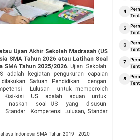
Per
Tent
Per
Tent
Per
Tent
atau Ujian Akhir Sekolah Madrasah (US
sia SMA Tahun 2026
atau Latihan Soal
Per
ia SMA Tahun 2025/2026
.
Ujian
Sekolah
Tent
S
adalah kegiatan pengukuran capaian
Per
dilakukan Satuan Pendidikan
dengan
Tent
mpetensi
Lulusan
untuk memperoleh
Kisi-kisi
US
adalah
acuan
untuk
t
naskah
soal US
yang
disusun
n
Standar
Kompetensi Lulusan, Standar