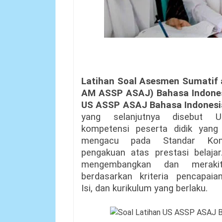
Latihan Soal Asesmen Sumatif 
AM ASSP ASAJ) Bahasa Indone
US ASSP ASAJ Bahasa Indones
yang
selanjutnya
disebut
U
kompetensi peserta didik yang 
mengacu
pada
Standar
Ko
pengakuan atas prestasi belajar. 
mengembangkan
dan
meraki
berdasarkan
kriteria
pencapaia
Isi, dan kurikulum yang berlaku.