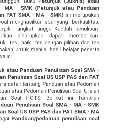
h-sungguh. Buku
Petunjuk (Juknis) atau
- MA - SMK (Petunjuk atau Panduan
an PAT SMA - MA - SMK)
ini merupakan
al menghasilkan soal yang berkualitas,
pikir tingkat tinggi. Kaedah penulisan
berikan diharapkan dapat memberikan
uk tes baik tes dengan pilihan dan tes
nakan untuk menilai hasil belajar peserta
alid.
uk atau Panduan Penulisan Soal SMA -
an Penulisan Soal US USP PAS dan PAT
cara detail tentang Panduan atau Pedoman
nduan atau Pedoman Penulisan Soal Uraian
san Soal HOTS. Berikut ini Tampilan
anduan Penulisan Soal SMA - MA - SMK
san Soal US USP PAS dan PAT SMA - MA
bagai
Panduan/pedoman penulisan soal