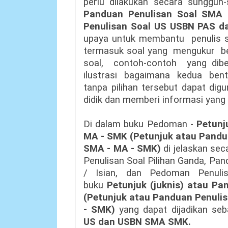
perlu dilakukan secara sunggu
Panduan Penulisan Soal SMA 
Penulisan Soal US USBN PAS d
upaya untuk membantu penulis so
termasuk soal yang mengukur ber
soal, contoh-contoh yang di
ilustrasi bagaimana kedua bent
tanpa pilihan tersebut dapat digu
didik dan memberi informasi yang v
Di dalam buku Pedoman -
Petunj
MA - SMK (Petunjuk atau Pandu
SMA - MA - SMK)
di jelaskan se
Penulisan Soal Pilihan Ganda, Pa
/ Isian, dan Pedoman Penuli
buku
Petunjuk (juknis) atau P
(Petunjuk atau Panduan Penuli
- SMK)
yang dapat dijadikan se
US dan USBN SMA SMK.