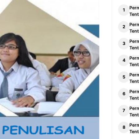
Per
Tent
Per
Tent
Per
Tent
Per
Tent
Per
Tent
Per
Tent
Per
Tent
Per
Tent