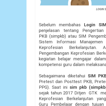
LOGIN 
Sebelum membahas
Login SI
penjelasan tentang Pengerti
PKB
(simpkb) atau SIM Pengemba
Sistem Informasi Manajemen
Keprofesian Berkelanjutan
Pengembangan Keprofesian Berke
kegiatan belajar mengajar dal
kompetensi guru dalam melaksana
Sebagaimana diketahui
SIM PK
Pretest dan Posttest PKB, Pret
PPG). Saat ini
sim pkb (simpkb
sejak tahun 2017 Ditjen GTK
Keprofesian Berkelanjutan ya
Guru Pembelajar dengan tujuan