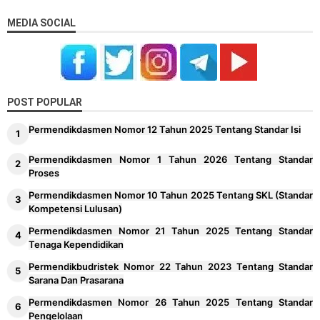
Level Kognitif Pada Penyusunan Soal
21
MEDIA SOCIAL
Juknis Pengawas Penyelia TKA dan AN Tahun
22
2026
Kalender Pendidikan Kabupaten Kendal
23
POST POPULAR
2026/2027
Permendikdasmen Nomor 12 Tahun 2025 Tentang Standar Isi
Kalender Pendidikan Kabupaten Minahasa
24
Utara 2026/2027
Permendikdasmen Nomor 1 Tahun 2026 Tentang Standar
Proses
Kalender Pendidikan Kabupaten Kebumen
25
Permendikdasmen Nomor 10 Tahun 2025 Tentang SKL (Standar
2026/2027
Kompetensi Lulusan)
Kalender Pendidikan Kabupaten Barru
Permendikdasmen Nomor 21 Tahun 2025 Tentang Standar
26
Tenaga Kependidikan
2026/2027
Permendikbudristek Nomor 22 Tahun 2023 Tentang Standar
Kalender Pendidikan Kabupaten Maros
27
Sarana Dan Prasarana
2026/2027
Permendikdasmen Nomor 26 Tahun 2025 Tentang Standar
Pengelolaan