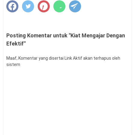
Satuan Pendidikan
Juknis UKPPPG Bagi Guru Tertentu Tahun
8
2026
Posting Komentar untuk "Kiat Mengajar Dengan
Daftar Juara FLS3N SD SMP Tingkat Provinsi
9
Efektif"
Tahun 2026
Penyaluran BOP RA dan BOS Madrasah Tahap
Maaf, Komentar yang disertai Link Aktif akan terhapus oleh
10
2 TA 2026 Dimulai
sistem
SE Mendagri Nomor 100.3.2.3/4716/SJ
11
Penambahan Kode Rekening APB Desa
Panduan Pengajuan Data Prasarana pada
12
Dapodik Versi 2027
Latihan Soal Tes Substantif PPG Calon Guru
13
Tahun 2026
PMA Nomor 12 Tahun 2026 tentang Tata