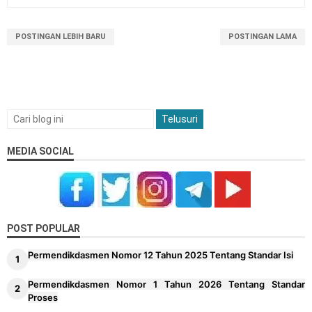
18
Penyerahan PSU Perumahan
POSTINGAN LEBIH BARU
POSTINGAN LAMA
Level Kognitif Pada Penyusunan Soal
19
Juknis Pengawas Penyelia TKA dan AN Tahun
20
2026
Kalender Pendidikan Kabupaten Kendal
21
2026/2027
MEDIA SOCIAL
Kalender Pendidikan Kabupaten Minahasa
22
Utara 2026/2027
Kalender Pendidikan Kabupaten Kebumen
23
POST POPULAR
2026/2027
Permendikdasmen Nomor 12 Tahun 2025 Tentang Standar Isi
Kalender Pendidikan Kabupaten Barru
24
2026/2027
Permendikdasmen Nomor 1 Tahun 2026 Tentang Standar
Proses
Kalender Pendidikan Kabupaten Maros
25