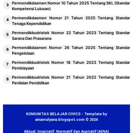
Permendikdasmen Nomor 10 Tahun 2025 Tentang SKL (Standar
2026/2027
Kompetensi Lulusan)
Kalender Pendidikan Kabupaten Mojokerto
Permendikdasmen Nomor 21 Tahun 2025 Tentang Standar
26
Tenaga Kependidikan
2026/2027
Permendikbudristek Nomor 22 Tahun 2023 Tentang Standar
Kalender Pendidikan Kabupaten Lima Puluh
27
Sarana Dan Prasarana
Kota 2026/2027
Permendikdasmen Nomor 26 Tahun 2025 Tentang Standar
Pengelolaan
Download Panduan Aplikasi Dapodik Versi
28
Permendikbudristek Nomor 18 Tahun 2023 Tentang Standar
2027
Pembiayaan
Cara Download Sertifikat Akreditasi Sekolah
29
Permendikbudristek Nomor 21 Tahun 2022 Tentang Standar
- Madrasah
Penilaian Pendidikan
Permenpan RB Nomor 13 Tahun 2026
30
Cara Cek SEO Blog (Website) dengan Tools
31
KOMUNITAS BELAJAR CIVICS - Template by
SEO Gratis
ainamulyana.blogspot.com © 2026
Kisi-kisi Soal TKA SMA MA SMK Tahun 2026
Aktual, Inspiratif, Normatif dan Aspiratif (AINA)
32