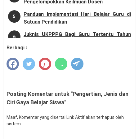
Pengelompokkan Keilmuan Dosen
Panduan Implementasi Hari Belajar Guru di
5
Satuan Pendidikan
Juknis UKPPPG Bagi Guru Tertentu Tahun
6
2026
Berbagi :
Daftar Juara FLS3N SD SMP Tingkat Provinsi
7
Tahun 2026
Penyaluran BOP RA dan BOS Madrasah Tahap
8
2 TA 2026 Dimulai
Posting Komentar untuk "Pengertian, Jenis dan
SE Mendagri Nomor 100.3.2.3/4716/SJ
9
Ciri Gaya Belajar Siswa"
Penambahan Kode Rekening APB Desa
Panduan Pengajuan Data Prasarana pada
Maaf, Komentar yang disertai Link Aktif akan terhapus oleh
10
Dapodik Versi 2027
sistem
Latihan Soal Tes Substantif PPG Calon Guru
11