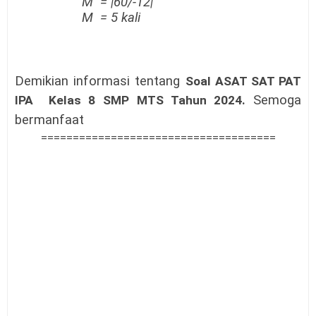
M =
|
60/
-
1
2|
M
=
5
kal
i
Demikian informasi tentang
Soal ASAT SAT PAT
Semoga
IPA Kelas 8 SMP MTS Tahun 2024.
bermanfaat
=====================================