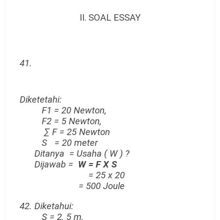
II.
SOAL ESSAY
41.
Diketetahi:
F1 = 20 Newton,
F2 = 5 Newton,
∑ F = 25 Newton
S = 20 meter
Ditanya = Usaha ( W ) ?
Dijawab =
W = F X S
= 25 x 20
= 500 Joule
42. Diketahui:
S = 2, 5 m,