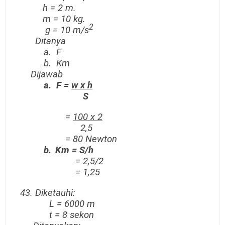
h = 2 m.
m = 10 kg.
2
g = 10 m/s
Ditanya
a.
F
b.
Km
Dijawab
a.
F =
w x h
S
=
100 x 2
2,5
= 80 Newton
b.
Km = S/h
= 2,5/2
= 1,25
43.
Diketauhi:
L
=
6000 m
t
=
8 sekon