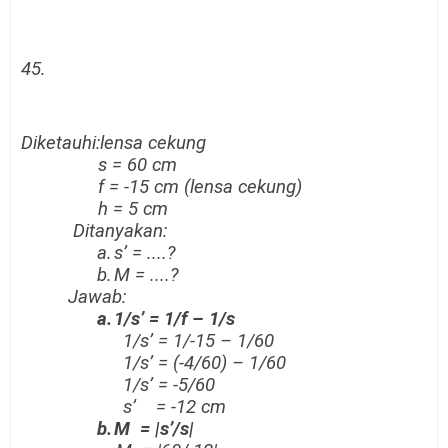
45.
Diketauhi:
lensa cekung
s =
60
cm
f =
-
1
5
cm
(lensa cekung)
h
=
5
cm
Ditanyakan:
a.
s’ = ....?
b.
M = ....?
Jawab:
a.
1/s’ = 1/f – 1/s
1/s’ = 1/
-15
– 1/
60
1/s’ =
(-4
/60
)
–
1
/60
1/s’ =
-5
/60
s’ =
-12
cm
b.
M =
|
s’/s
|