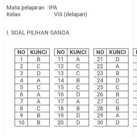
Mata pelajaran :IPA
Kelas VIII (delapan)
I.
SOAL PILIHAN GANDA
NO
KUNCI
NO
KUNCI
NO
KUNCI
1
B
11
A
21
D
2
C
12
C
22
A
3
D
13
C
23
B
4
A
14
B
24
D
5
C
15
C
25
C
6
A
16
D
26
B
7
A
17
A
27
C
8
C
18
B
28
B
9
B
19
D
29
A
10
B
20
D
30
D