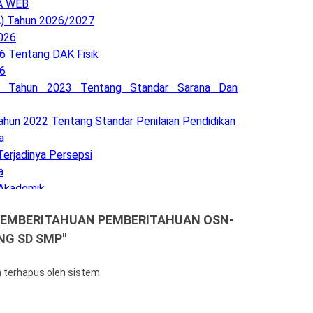
A WEB
 Tahun 2026/2027
026
 Tentang DAK Fisik
6
2 Tahun 2023 Tentang Standar Sarana Dan
hun 2022 Tentang Standar Penilaian Pendidikan
a
Terjadinya Persepsi
a
 Akademik
demik 2026/2027
T PEMBERITAHUAN PEMBERITAHUAN OSN-
an BK
NG SD SMP"
a SSO BKN
 Asesmen RA, MI, MTS, MA, MAK
 BINTARA POLRI
n terhapus oleh sistem
erja Sederhana PPPK Guru
022