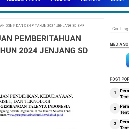
N OSN-K DAN OSN-P TAHUN 2024 JENJANG SD SMP
UAN PEMBERITAHUAN
MEDIA SO
AHUN 2024 JENJANG SD
POST PO
Per
Tent
Per
Tent
Per
Tent