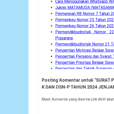
Cara Menggunakan Whatsapp W
Juknis MATAMUDA (MATASAMA)
Permenpan RB Nomor 7 Tahun 2
Permenkeu Nomor 25 Tahun 2026
Permenkeu Nomor 26 Tahun 202
Permendikbudristek Nomor 2
Prasarana
Permendikbudristek Nomor 21 Ta
Pengertian Motivasi Belajar Sisw
Pengertian Persepsi dan Syarat 
Pengertian Prestasi Belajar Sisw
Pengertian dan Teknik Supervisi
Bank Soal UM-PTKIN Tahun Aka
Posting Komentar untuk "SURA
Pengertian dan Komponen Layan
K DAN OSN-P TAHUN 2024 JENJA
Panduan Cara Aktivasi MFA Pad
Buku Panduan Pembelajaran dan
Syarat dan Jadwal Pendaftaran
Maaf, Komentar yang disertai Link Aktif aka
Contoh Soal Penilaian Situasi K
Permendagri Nomor 86 Tahun 2