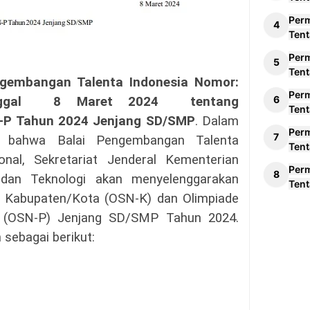
Per
Tent
Per
Tent
ngembangan Talenta Indonesia Nomor:
Per
ggal
8 Maret 2024
tentang
Tent
-P Tahun 2024 Jenjang SD/SMP
. Dalam
Per
an bahwa Balai Pengembangan Talenta
Tent
onal, Sekretariat Jenderal Kementerian
Per
, dan Teknologi akan menyelenggarakan
Tent
t Kabupaten/Kota (OSN-K) dan Olimpiade
si (OSN-P) Jenjang SD/SMP Tahun 2024.
sebagai berikut: