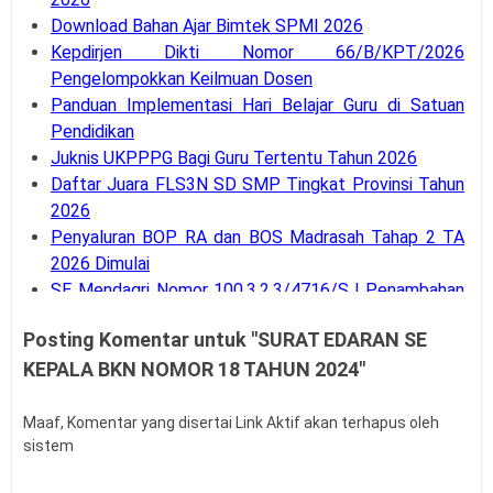
Download Bahan Ajar Bimtek SPMI 2026
Kepdirjen Dikti Nomor 66/B/KPT/2026
Pengelompokkan Keilmuan Dosen
Panduan Implementasi Hari Belajar Guru di Satuan
Pendidikan
Juknis UKPPPG Bagi Guru Tertentu Tahun 2026
Daftar Juara FLS3N SD SMP Tingkat Provinsi Tahun
2026
Penyaluran BOP RA dan BOS Madrasah Tahap 2 TA
2026 Dimulai
SE Mendagri Nomor 100.3.2.3/4716/SJ Penambahan
Kode Rekening APB Desa
Posting Komentar untuk "SURAT EDARAN SE
Panduan Pengajuan Data Prasarana pada Dapodik
KEPALA BKN NOMOR 18 TAHUN 2024"
Versi 2027
Latihan Soal Tes Substantif PPG Calon Guru Tahun
2026
Maaf, Komentar yang disertai Link Aktif akan terhapus oleh
sistem
PMA Nomor 12 Tahun 2026 tentang Tata Naskah
Dinas