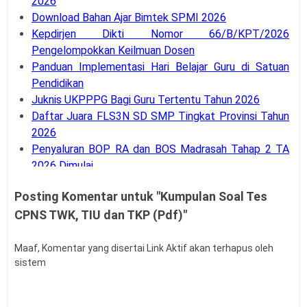
2026
Download Bahan Ajar Bimtek SPMI 2026
Kepdirjen Dikti Nomor 66/B/KPT/2026
Pengelompokkan Keilmuan Dosen
Panduan Implementasi Hari Belajar Guru di Satuan
Pendidikan
Juknis UKPPPG Bagi Guru Tertentu Tahun 2026
Daftar Juara FLS3N SD SMP Tingkat Provinsi Tahun
2026
Penyaluran BOP RA dan BOS Madrasah Tahap 2 TA
2026 Dimulai
SE Mendagri Nomor 100.3.2.3/4716/SJ Penambahan
Posting Komentar untuk "Kumpulan Soal Tes
Kode Rekening APB Desa
CPNS TWK, TIU dan TKP (Pdf)"
Panduan Pengajuan Data Prasarana pada Dapodik
Versi 2027
Latihan Soal Tes Substantif PPG Calon Guru Tahun
Maaf, Komentar yang disertai Link Aktif akan terhapus oleh
sistem
2026
PMA Nomor 12 Tahun 2026 tentang Tata Naskah
Dinas